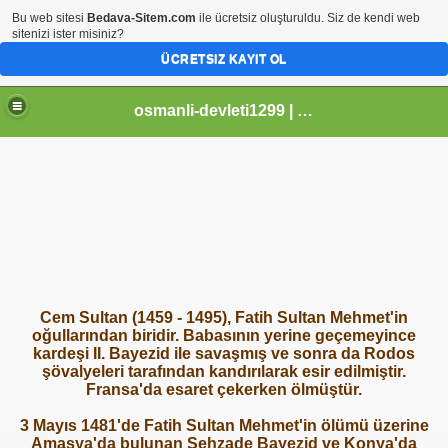
Bu web sitesi
Bedava-Sitem.com
ile ücretsiz oluşturuldu. Siz de kendi web
sitenizi ister misiniz?
ÜCRETSIZ KAYIT OL
osmanli-devleti1299 | Osmanli Devleti | osmanli padisahlari | osmanli vezirleri | Osmanli Ansiklopedi Bilgileri
Cem Sultan (1459 - 1495), Fatih Sultan Mehmet'in
oğullarından biridir. Babasının yerine geçemeyince
kardeşi II. Bayezid ile savaşmış ve sonra da Rodos
şövalyeleri tarafından kandırılarak esir edilmiştir.
Fransa'da esaret çekerken ölmüştür.
3 Mayıs 1481'de Fatih Sultan Mehmet'in ölümü üzerine
Amasya'da bulunan Şehzade Bayezid ve Konya'da