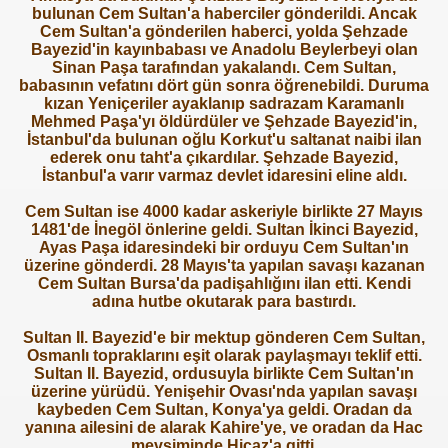
bulunan Cem Sultan'a haberciler gönderildi. Ancak
Cem Sultan'a gönderilen haberci, yolda Şehzade
Bayezid'in kayınbabası ve Anadolu Beylerbeyi olan
Sinan Paşa tarafından yakalandı. Cem Sultan,
babasının vefatını dört gün sonra öğrenebildi. Duruma
kızan Yeniçeriler ayaklanıp sadrazam Karamanlı
Mehmed Paşa'yı öldürdüler ve Şehzade Bayezid'in,
İstanbul'da bulunan oğlu Korkut'u saltanat naibi ilan
ederek onu taht'a çıkardılar. Şehzade Bayezid,
İstanbul'a varır varmaz devlet idaresini eline aldı.
Cem Sultan ise 4000 kadar askeriyle birlikte 27 Mayıs
1481'de İnegöl önlerine geldi. Sultan İkinci Bayezid,
Ayas Paşa idaresindeki bir orduyu Cem Sultan'ın
üzerine gönderdi. 28 Mayıs'ta yapılan savaşı kazanan
Cem Sultan Bursa'da padişahlığını ilan etti. Kendi
adına hutbe okutarak para bastırdı.
Sultan II. Bayezid'e bir mektup gönderen Cem Sultan,
Osmanlı topraklarını eşit olarak paylaşmayı teklif etti.
Sultan II. Bayezid, ordusuyla birlikte Cem Sultan'ın
üzerine yürüdü. Yenişehir Ovası'nda yapılan savaşı
kaybeden Cem Sultan, Konya'ya geldi. Oradan da
yanına ailesini de alarak Kahire'ye, ve oradan da Hac
mevsiminde Hicaz'a gitti.