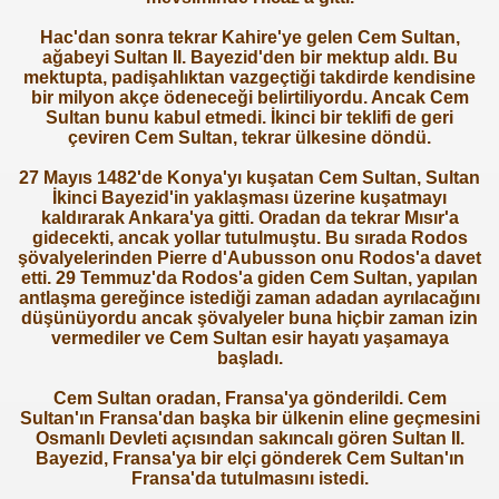
Hac'dan sonra tekrar Kahire'ye gelen Cem Sultan,
ağabeyi Sultan II. Bayezid'den bir mektup aldı. Bu
mektupta, padişahlıktan vazgeçtiği takdirde kendisine
bir milyon akçe ödeneceği belirtiliyordu. Ancak Cem
Sultan bunu kabul etmedi. İkinci bir teklifi de geri
çeviren Cem Sultan, tekrar ülkesine döndü.
27 Mayıs 1482'de Konya'yı kuşatan Cem Sultan, Sultan
İkinci Bayezid'in yaklaşması üzerine kuşatmayı
kaldırarak Ankara'ya gitti. Oradan da tekrar Mısır'a
gidecekti, ancak yollar tutulmuştu. Bu sırada Rodos
şövalyelerinden Pierre d'Aubusson onu Rodos'a davet
etti. 29 Temmuz'da Rodos'a giden Cem Sultan, yapılan
antlaşma gereğince istediği zaman adadan ayrılacağını
düşünüyordu ancak şövalyeler buna hiçbir zaman izin
vermediler ve Cem Sultan esir hayatı yaşamaya
başladı.
Cem Sultan oradan, Fransa'ya gönderildi. Cem
Sultan'ın Fransa'dan başka bir ülkenin eline geçmesini
Osmanlı Devleti açısından sakıncalı gören Sultan II.
Bayezid, Fransa'ya bir elçi gönderek Cem Sultan'ın
Fransa'da tutulmasını istedi.
ler