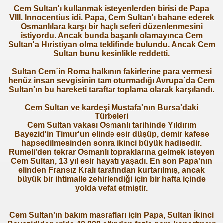
Cem Sultan'ı kullanmak isteyenlerden birisi de Papa
VIII. Innocentius idi. Papa, Cem Sultan'ı bahane ederek
Osmanlılara karşı bir haçlı seferi düzenlenmesini
istiyordu. Ancak bunda başarılı olamayınca Cem
Sultan'a Hıristiyan olma teklifinde bulundu. Ancak Cem
Sultan bunu kesinlikle reddetti.
Sultan Cem`in Roma halkının fakirlerine para vermesi
henüz insan sevgisinin tam oturmadığı Avrupa`da Cem
Sultan'ın bu hareketi taraftar toplama olarak karşılandı.
Cem Sultan ve kardeşi Mustafa'nın Bursa'daki
Türbeleri
Cem Sultan vakası Osmanlı tarihinde Yıldırım
Bayezid'in Timur'un elinde esir düşüp, demir kafese
hapsedilmesinden sonra ikinci büyük hadisedir.
Rumeli'den tekrar Osmanlı topraklarına gelmek isteyen
Cem Sultan, 13 yıl esir hayatı yaşadı. En son Papa'nın
ri
elinden Fransız Kralı tarafından kurtarılmış, ancak
büyük bir ihtimalle zehirlendiği için bir hafta içinde
yolda vefat etmiştir.
Cem Sultan'ın bakım masrafları için Papa, Sultan İkinci