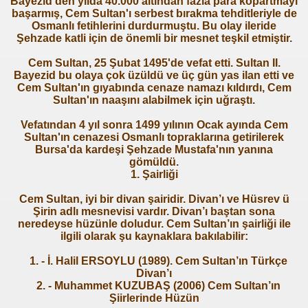
Bayezid'den yılda 40.000 altından fazla para kopartmayı
başarmış, Cem Sultan'ı serbest bırakma tehditleriyle de
Osmanlı fetihlerini durdurmuştu. Bu olay ileride
Şehzade katli için de önemli bir mesnet teşkil etmiştir.
Cem Sultan, 25 Şubat 1495'de vefat etti. Sultan II.
Bayezid bu olaya çok üzüldü ve üç gün yas ilan etti ve
Cem Sultan'ın gıyabında cenaze namazı kıldırdı, Cem
Sultan'ın naaşını alabilmek için uğraştı.
Vefatından 4 yıl sonra 1499 yılının Ocak ayında Cem
Sultan'ın cenazesi Osmanlı topraklarına getirilerek
Bursa'da kardeşi Şehzade Mustafa'nın yanına
gömüldü.
1. Şairliği
Cem Sultan, iyi bir divan şairidir. Divan’ı ve Hüsrev ü
Şirin adlı mesnevisi vardır. Divan’ı baştan sona
neredeyse hüzünle doludur. Cem Sultan’ın şairliği ile
ilgili olarak şu kaynaklara bakılabilir:
1. - İ. Halil ERSOYLU (1989). Cem Sultan’ın Türkçe
Divan’ı
2. - Muhammet KUZUBAŞ (2006) Cem Sultan’ın
Şiirlerinde Hüzün