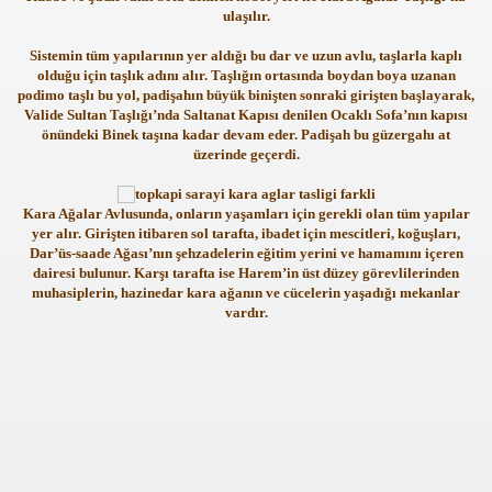
ulaşılır.
Sistemin tüm yapılarının yer aldığı bu dar ve uzun avlu, taşlarla kaplı
olduğu için taşlık adını alır. Taşlığın ortasında boydan boya uzanan
podimo taşlı bu yol, padişahın büyük binişten sonraki girişten başlayarak,
Valide Sultan Taşlığı’nda Saltanat Kapısı denilen Ocaklı Sofa’nın kapısı
önündeki Binek taşına kadar devam eder. Padişah bu güzergahı at
üzerinde geçerdi.
Kara Ağalar Avlusunda, onların yaşamları için gerekli olan tüm yapılar
yer alır. Girişten itibaren sol tarafta, ibadet için mescitleri, koğuşları,
Dar’üs-saade Ağası’nın şehzadelerin eğitim yerini ve hamamını içeren
dairesi bulunur. Karşı tarafta ise Harem’in üst düzey görevlilerinden
muhasiplerin, hazinedar kara ağanın ve cücelerin yaşadığı mekanlar
vardır.