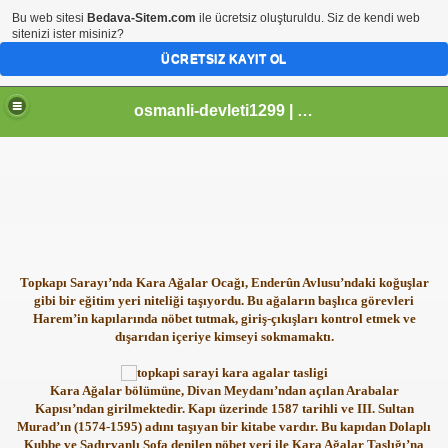
Bu web sitesi
Bedava-Sitem.com
ile ücretsiz oluşturuldu. Siz de kendi web
sitenizi ister misiniz?
ÜCRETSIZ KAYIT OL
osmanli-devleti1299 | Osmanli Devleti | osmanli padisahlari | osmanli vezirleri | Osmanli Ansiklopedi Bilgileri
Topkapı Sarayı’nda Kara Ağalar Ocağı, Enderûn Avlusu’ndaki koğuşlar
gibi bir eğitim yeri niteliği taşıyordu. Bu ağaların başlıca görevleri
Harem’in kapılarında nöbet tutmak, giriş-çıkışları kontrol etmek ve
dışarıdan içeriye kimseyi sokmamaktı.
Kara Ağalar bölümüne, Divan Meydanı’ndan açılan Arabalar
Kapısı’ndan girilmektedir. Kapı üzerinde 1587 tarihli ve III. Sultan
Murad’ın (1574-1595) adını taşıyan bir kitabe vardır. Bu kapıdan Dolaplı
Kubbe ve Şadırvanlı Sofa denilen nöbet yeri ile Kara Ağalar Taşlığı’na