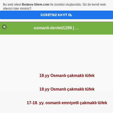
Bu web sitesi
Bedava-Sitem.com
ile ücretsiz oluşturuldu. Siz de kendi web
sitenizi ister misiniz?
ÜCRETSIZ KAYIT OL
osmanli-devleti1299 | Osmanli Devleti | osmanli padisahlari | osmanli vezirleri | Osmanli Ansiklopedi Bilgileri
18.yy Osmanlı çakmaklı tüfek
18.yy Osmanlı çakmaklı tüfek
17-18. yy. osmanlı emniyetli çakmaklı tüfek