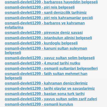
osmanli-devleti1299 - barbaross hayeddin belgeseli
osmanli-devleti1299 - piri reis belgeseli
osmanli-devleti1299 - sanli denizcilik tarihimiz
osmanli-devleti1299 - piri reis kahramanlar gecidi
osmanli-devleti1299 - barbaros ve kahraman
evlatlarina
osmanli-devleti1299 - pireveze deniz savasi
osmanli-devleti1299 - istanbulun alinisi belgeseli
osmanli-devleti1299 - kurdoglu belgeseli
u
osmanli-devleti1299 - kanuni sultan suleyman
belgeseli
si
osmanli-devleti1299 - yavuz sultan selim belgeseli
osmanli-devleti1299 - 4.murad tarihi nutku
deler
osmanli-devleti1299 - osmanli sultanlari belgeselleri
osmanli-devleti1299 - fatih sultan mehmet han
belgeselii
osmanli-devleti1299 - kahraman denizcilerimiz
osmanli-devleti1299 - tarihi olaylar ve savaslarimiz
osmanli-devleti1299 - bastan sona turk tarihi
osmanli-devleti1299 - yavus sultan selim zarif zaferi
osmanli-devleti1299 - osmanli kurulus