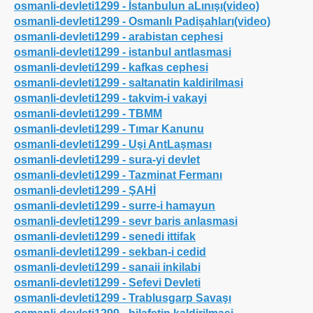
osmanli-devleti1299 - İstanbulun aLınışı(video)
osmanli-devleti1299 - Osmanlı Padişahları(video)
osmanli-devleti1299 - arabistan cephesi
osmanli-devleti1299 - istanbul antlasmasi
osmanli-devleti1299 - kafkas cephesi
osmanli-devleti1299 - saltanatin kaldirilmasi
osmanli-devleti1299 - takvim-i vakayi
osmanli-devleti1299 - TBMM
osmanli-devleti1299 - Tımar Kanunu
osmanli-devleti1299 - Uşi AntLaşması
osmanli-devleti1299 - sura-yi devlet
osmanli-devleti1299 - Tazminat Fermanı
osmanli-devleti1299 - ŞAHİ
osmanli-devleti1299 - surre-i hamayun
osmanli-devleti1299 - sevr baris anlasmasi
osmanli-devleti1299 - senedi ittifak
osmanli-devleti1299 - sekban-i cedid
osmanli-devleti1299 - sanaii inkilabi
osmanli-devleti1299 - Sefevi Devleti
osmanli-devleti1299 - Trablusgarp Savaşı