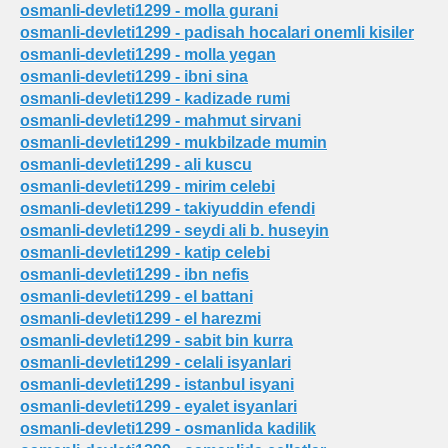
osmanli-devleti1299 - molla gurani
osmanli-devleti1299 - padisah hocalari onemli kisiler
osmanli-devleti1299 - molla yegan
osmanli-devleti1299 - ibni sina
osmanli-devleti1299 - kadizade rumi
osmanli-devleti1299 - mahmut sirvani
osmanli-devleti1299 - mukbilzade mumin
osmanli-devleti1299 - ali kuscu
osmanli-devleti1299 - mirim celebi
osmanli-devleti1299 - takiyuddin efendi
osmanli-devleti1299 - seydi ali b. huseyin
osmanli-devleti1299 - katip celebi
osmanli-devleti1299 - ibn nefis
osmanli-devleti1299 - el battani
osmanli-devleti1299 - el harezmi
osmanli-devleti1299 - sabit bin kurra
osmanli-devleti1299 - celali isyanlari
osmanli-devleti1299 - istanbul isyani
osmanli-devleti1299 - eyalet isyanlari
osmanli-devleti1299 - osmanlida kadilik