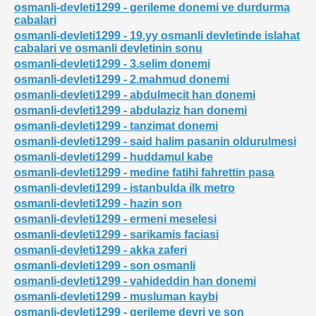
osmanli-devleti1299 - gerileme donemi ve durdurma
cabalari
osmanli-devleti1299 - 19.yy osmanli devletinde islahat
cabalari ve osmanli devletinin sonu
osmanli-devleti1299 - 3.selim donemi
osmanli-devleti1299 - 2.mahmud donemi
osmanli-devleti1299 - abdulmecit han donemi
osmanli-devleti1299 - abdulaziz han donemi
osmanli-devleti1299 - tanzimat donemi
osmanli-devleti1299 - said halim pasanin oldurulmesi
osmanli-devleti1299 - huddamul kabe
osmanli-devleti1299 - medine fatihi fahrettin pasa
osmanli-devleti1299 - istanbulda ilk metro
osmanli-devleti1299 - hazin son
osmanli-devleti1299 - ermeni meselesi
osmanli-devleti1299 - sarikamis faciasi
osmanli-devleti1299 - akka zaferi
osmanli-devleti1299 - son osmanli
osmanli-devleti1299 - vahideddin han donemi
osmanli-devleti1299 - musluman kaybi
osmanli-devleti1299 - gerileme devri ve son