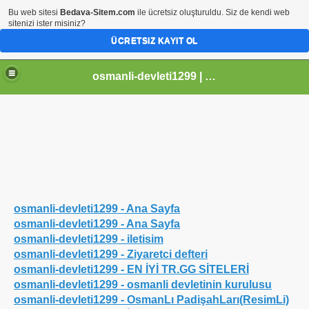
Bu web sitesi
Bedava-Sitem.com
ile ücretsiz oluşturuldu. Siz de kendi web
sitenizi ister misiniz?
ÜCRETSIZ KAYIT OL
osmanli-devleti1299 | Osmanli Devleti | osmanli padisahlari | osmanli vezirleri | Osmanli Ansiklopedi Bilgileri
osmanli-devleti1299 - Ana Sayfa
osmanli-devleti1299 - Ana Sayfa
osmanli-devleti1299 - iletisim
osmanli-devleti1299 - Ziyaretci defteri
osmanli-devleti1299 - EN İYİ TR.GG SİTELERİ
osmanli-devleti1299 - osmanli devletinin kurulusu
osmanli-devleti1299 - OsmanLı PadişahLarı(ResimLi)