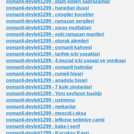
osmanli-devleti1299 - idam edilen sadrazamlar
osmanli-devleti1299 - hanedan duasi
osmanli-devleti1299 - cengiler kocekler
osmanli-devleti1299 - ramazan sergileri
osmanli-devleti1299 - saray mutfaklari
osmanli-devleti1299 - eski ramazan manileri
osmanli-devleti1299 - oturak alemleri
osmanli-devleti1299 - osmanli kahvesi
osmanli-devleti1299 - tarihte icki yasaklari
osmanli-devleti1299 - 4.murad icki yasagi ve yenikapi
osmanli-devleti1299 - osmanli hatiralar
osmanli-devleti1299 - rumeli hisari
osmanli-devleti1299 - anadolu hisari
osmanli-devleti1299 - 7 kule zindanlari
osmanli-devleti1299 - Yeni sayfanın başlığı
osmanli-devleti1299 - ustmenu
i hayat
osmanli-devleti1299 - mekanlar
osmanli-devleti1299 - mescid-i aksa
osmanli-devleti1299 - lefkose selimiye camii
osmanli-devleti1299 - kabe-i serif
osmanli-devleti1299 - Kucuksu Kasri