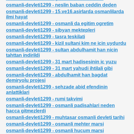
osmanli-devleti1299 - neslin baban ceddin deden
ii donemi
osmanli-devleti1299 - 15.ve16.asirlarda osmanlilarda
ilmi hayat
osmanli-devleti1299 - osmanli da egitim ogretim
osmanli-devleti1299 - sibyan mektepleri
osmanli-devleti1299 - tasra teskilati
osmanli-devleti1299 - kizil sultani kim ne icin uydurdu
osmanli-devleti1299 - sultan abdulhamit han nicin
tahttan indirildi
osmanli-devleti1299 - 31 mart hadisesinin ic yuzu
osmanli-devleti1299 - 31 mart yahudi ihtilali gibi
osmanli-devleti1299 - abdulhamit han bagdat
demiryolu projesi
osmanli-devleti1299 - sehzade abid efendinin
anlattiklari
osmanli-devleti1299 - rumi takvimi
osmanli-devleti1299 - osmanli padisahlari neden
hacca gitmezlerdi
osmanli-devleti1299 - muhtasar osmanli devleti tarihi
osmanli-devleti1299 - osmanli mehter marsi
osmanli-devleti1299 - osmanli hucum marsi