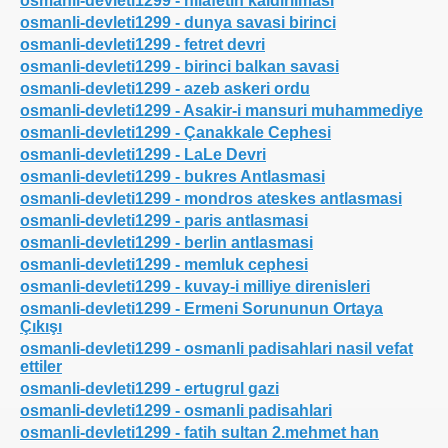
osmanli-devleti1299 - hilafetin kaldirilmasi
osmanli-devleti1299 - dunya savasi birinci
osmanli-devleti1299 - fetret devri
osmanli-devleti1299 - birinci balkan savasi
osmanli-devleti1299 - azeb askeri ordu
osmanli-devleti1299 - Asakir-i mansuri muhammediye
osmanli-devleti1299 - Çanakkale Cephesi
osmanli-devleti1299 - LaLe Devri
osmanli-devleti1299 - bukres Antlasmasi
osmanli-devleti1299 - mondros ateskes antlasmasi
osmanli-devleti1299 - paris antlasmasi
osmanli-devleti1299 - berlin antlasmasi
osmanli-devleti1299 - memluk cephesi
osmanli-devleti1299 - kuvay-i milliye direnisleri
osmanli-devleti1299 - Ermeni Sorununun Ortaya
Çıkışı
osmanli-devleti1299 - osmanli padisahlari nasil vefat
ettiler
osmanli-devleti1299 - ertugrul gazi
osmanli-devleti1299 - osmanli padisahlari
osmanli-devleti1299 - fatih sultan 2.mehmet han
ler