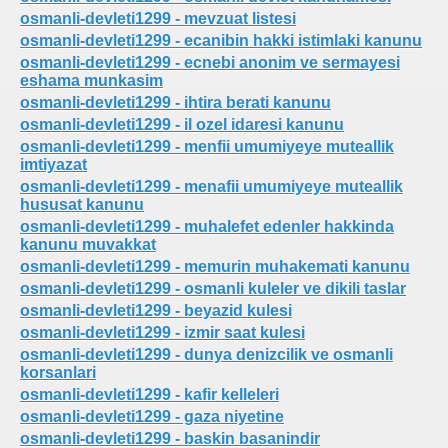
osmanli-devleti1299 - mevzuat listesi
osmanli-devleti1299 - ecanibin hakki istimlaki kanunu
osmanli-devleti1299 - ecnebi anonim ve sermayesi
eshama munkasim
osmanli-devleti1299 - ihtira berati kanunu
osmanli-devleti1299 - il ozel idaresi kanunu
osmanli-devleti1299 - menfii umumiyeye muteallik
imtiyazat
osmanli-devleti1299 - menafii umumiyeye muteallik
hususat kanunu
osmanli-devleti1299 - muhalefet edenler hakkinda
kanunu muvakkat
osmanli-devleti1299 - memurin muhakemati kanunu
osmanli-devleti1299 - osmanli kuleler ve dikili taslar
osmanli-devleti1299 - beyazid kulesi
osmanli-devleti1299 - izmir saat kulesi
osmanli-devleti1299 - dunya denizcilik ve osmanli
korsanlari
osmanli-devleti1299 - kafir kelleleri
osmanli-devleti1299 - gaza niyetine
osmanli-devleti1299 - baskin basanindir