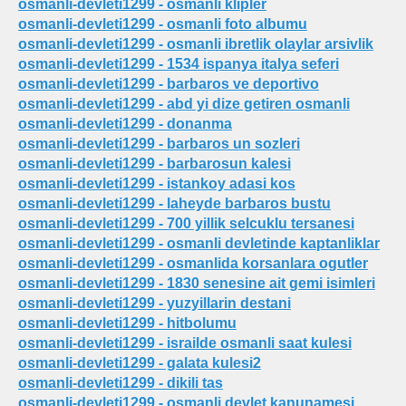
osmanli-devleti1299 - osmanli klipler
osmanli-devleti1299 - osmanli foto albumu
osmanli-devleti1299 - osmanli ibretlik olaylar arsivlik
osmanli-devleti1299 - 1534 ispanya italya seferi
osmanli-devleti1299 - barbaros ve deportivo
osmanli-devleti1299 - abd yi dize getiren osmanli
osmanli-devleti1299 - donanma
osmanli-devleti1299 - barbaros un sozleri
osmanli-devleti1299 - barbarosun kalesi
osmanli-devleti1299 - istankoy adasi kos
osmanli-devleti1299 - laheyde barbaros bustu
osmanli-devleti1299 - 700 yillik selcuklu tersanesi
osmanli-devleti1299 - osmanli devletinde kaptanliklar
osmanli-devleti1299 - osmanlida korsanlara ogutler
osmanli-devleti1299 - 1830 senesine ait gemi isimleri
osmanli-devleti1299 - yuzyillarin destani
osmanli-devleti1299 - hitbolumu
osmanli-devleti1299 - israilde osmanli saat kulesi
osmanli-devleti1299 - galata kulesi2
osmanli-devleti1299 - dikili tas
osmanli-devleti1299 - osmanli devlet kanunamesi