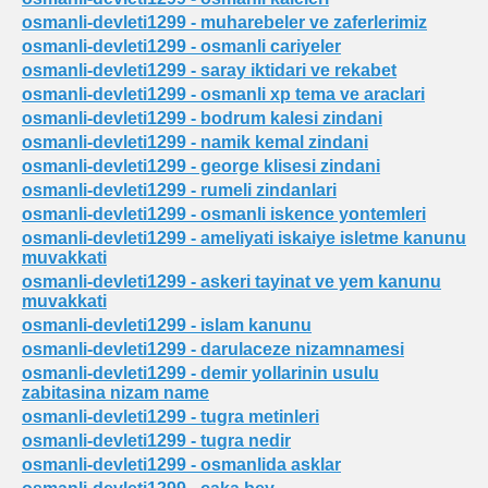
osmanli-devleti1299 - muharebeler ve zaferlerimiz
osmanli-devleti1299 - osmanli cariyeler
osmanli-devleti1299 - saray iktidari ve rekabet
osmanli-devleti1299 - osmanli xp tema ve araclari
osmanli-devleti1299 - bodrum kalesi zindani
osmanli-devleti1299 - namik kemal zindani
osmanli-devleti1299 - george klisesi zindani
osmanli-devleti1299 - rumeli zindanlari
osmanli-devleti1299 - osmanli iskence yontemleri
osmanli-devleti1299 - ameliyati iskaiye isletme kanunu
muvakkati
osmanli-devleti1299 - askeri tayinat ve yem kanunu
muvakkati
osmanli-devleti1299 - islam kanunu
osmanli-devleti1299 - darulaceze nizamnamesi
osmanli-devleti1299 - demir yollarinin usulu
zabitasina nizam name
osmanli-devleti1299 - tugra metinleri
osmanli-devleti1299 - tugra nedir
osmanli-devleti1299 - osmanlida asklar