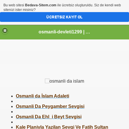
Bu web sitesi
Bedava-Sitem.com
ile ücretsiz oluşturuldu. Siz de kendi web
sitenizi ister misiniz?
ÜCRETSIZ KAYIT OL
osmanli-devleti1299 | Osmanli Devleti | osmanli padisahlari | osmanli vezirleri | Osmanli Ansiklopedi Bilgileri
Osmanli da İslam Adaleti
Osmanli Da Peygamber Sevgisi
Osmanli Da Ehl_i Beyt Sevgisi
Kale Planiyla Yazilan Sevgi Ve Fatih Sultan