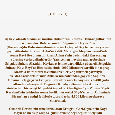
(1188 - 1281)
Uç beyi olarak hüküm sürmüstür. Hükümranlik süresi Osmanogullari'nin
en uzunudur. Babasi Gündüz Alp,annesi Hayme Ana
(Haymana)dir.Babasinin ölümü üzerine Ertugrul Bey babasinin yerine
geçti. Ailesinin bir kismi Ahlat'ta kaldi. Malazgirt Meydan Savasi'ndan
sonra Kayi Boyu'nun bir kismi Ankara'nin batisindaki Karacadag
yöresine yerlestirilmislerdir. Yassiçemen meydan muharebesinde
Selçuklu Sultani Alaaddin Keykubat lehine yararliklar gösterdi. Selçuklu
Sultani, Kayi Beyi'ne Bizans sinirinda 1000 kilometrekarelik bir topragi
Bizans'a karsi siniri savunmak ve ileriye götürmek göreviyle
verdi.13.asir ortalarinda Ankara'nin batisindan göç edip Sögüt ve
Domaniç'i ele geçiren Ertugrul Bey idaresindeki Kayi asireti,400 çadir
halkindan olusuyordu.Bugünkü Kütahya-Bursa-Bilecik illerinin
sinirlarinin birlestigi bölgedeki topraklari beyligine “yurt” tuttu.Sögüt
Kasabasi'nin fethinden sonra beylik merkezini Sögüt'e tasidi. Ölümünde
Bizans'tan yaptigi fetihlerle topraklarini 4.800 kilometrekareye
çikarmisti.
Osmanli Devleti'nin temellerini atan Ertugrul Gazi,Oguzlarin Kayi
Boyu'na mensup olup Selçuklularin uç beyi degildir.Selçuklu