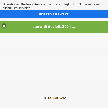
Bu web sitesi
Bedava-Sitem.com
ile ücretsiz oluşturuldu. Siz de kendi web
sitenizi ister misiniz?
ÜCRETSIZ KAYIT OL
osmanli-devleti1299 | Osmanli Devleti | osmanli padisahlari | osmanli vezirleri | Osmanli Ansiklopedi Bilgileri
ERTUGRUL GAZI