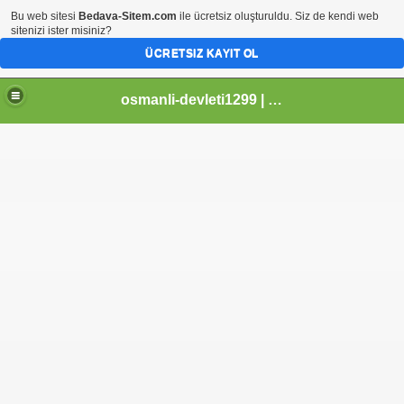
Bu web sitesi
Bedava-Sitem.com
ile ücretsiz oluşturuldu. Siz de kendi web
sitenizi ister misiniz?
ÜCRETSIZ KAYIT OL
osmanli-devleti1299 | Osmanli Devleti | osmanli padisahlari | osmanli vezirleri | Osmanli Ansiklopedi Bilgileri