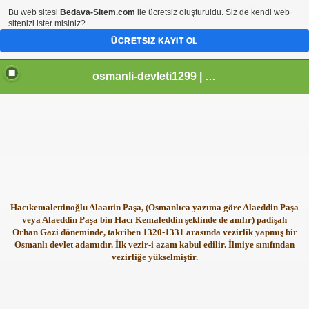
Bu web sitesi
Bedava-Sitem.com
ile ücretsiz oluşturuldu. Siz de kendi web
sitenizi ister misiniz?
ÜCRETSIZ KAYIT OL
osmanli-devleti1299 | Osmanli Devleti | osmanli padisahlari | osmanli vezirleri | Osmanli Ansiklopedi Bilgileri
Hacıkemalettinoğlu Alaattin Paşa, (Osmanlıca yazıma göre Alaeddin Paşa
veya Alaeddin Paşa bin Hacı Kemaleddin şeklinde de anılır) padişah
Orhan Gazi döneminde, takriben 1320-1331 arasında vezirlik yapmış bir
Osmanlı devlet adamıdır. İlk vezir-i azam kabul edilir. İlmiye sınıfından
vezirliğe yükselmiştir.