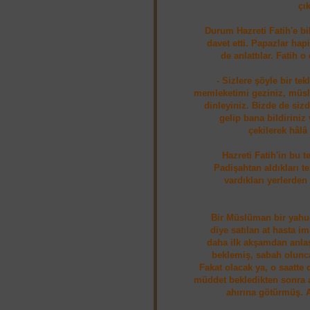
çı
Durum Hazreti Fatih'e bi
davet etti. Papazlar hap
de anlattılar. Fatih 
- Sizlere şöyle bir tek
memleketimi geziniz, müs
dinleyiniz. Bizde de siz
gelip bana bildiriniz 
çekilerek hâlâ
Hazreti Fatih'in bu t
Padişahtan aldıkları te
vardıkları yerlerden
Bir Müslüman bir yahudi
diye satılan at hasta i
daha ilk akşamdan anlaş
beklemiş, sabah olunca
Fakat olacak ya, o saatt
müddet bekledikten sonra 
ahırına götürmüş. 