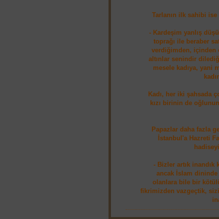
Tarlanın ilk sahibi is
- Kardeşim yanlış düşün
toprağı ile beraber sa
verdiğimden, içinden ç
altınlar senindir diledi
mesele kadıya, yani ma
kadın
Kadı, her iki şahsada ç
kızı birinin de oğlunu
Papazlar daha fazla 
İstanbul'a Hazreti Fa
hadiseyi
- Bizler artık inandık
ancak İslam dininde 
olanlara bile bir köt
fikrimizden vazgeçtik, si
in