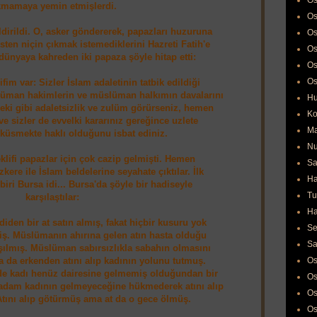
Os
kmamaya yemin etmişlerdi.
Os
ldirildi. O, asker göndererek, papazları huzuruna
Os
isten niçin çıkmak istemediklerini Hazreti Fatih'e
Os
o dünyaya kahreden iki papaza şöyle hitap etti:
Os
Os
lifim var: Sizler İslam adaletinin tatbik edildiği
lüman hakimlerin ve müslüman halkımın davalarını
Hu
deki gibi adaletsizlik ve zulüm görürseniz, hemen
Ko
ve sizler de evvelki kararınız gereğince uzlete
Ma
 küsmekte haklı olduğunu isbat ediniz.
Nu
eklifi papazlar için çok cazip gelmişti. Hemen
Sa
zkere ile İslam beldelerine seyahate çıktılar. İlk
Ha
 biri Bursa idi... Bursa'da şöyle bir hadiseyle
Tu
karşılaştılar:
Ha
den bir at satın almış, fakat hiçbir kusuru yok
Se
miş. Müslümanın ahırına gelen atın hasta olduğu
Sa
ılmış. Müslüman sabırsızlıkla sabahın olmasını
 da erkenden atını alıp kadının yolunu tutmuş.
Os
e de kadı henüz dairesine gelmemiş olduğundan bir
Os
adam kadının gelmeyeceğine hükmederek atını alıp
Os
Atını alıp götürmüş ama at da o gece ölmüş.
Os