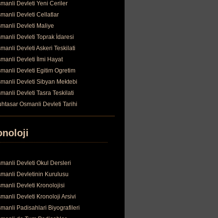
manli Devleti Yeni Ceriler
manli Devleti Cellatlar
manli Devleti Maliye
manli Devleti Toprak İdaresi
manli Devleti Askeri Teskilati
manli Devleti İlmi Hayat
manli Devleti Egitim Ogretim
manli Devleti Sibyan Mektebi
manli Devleti Tasra Teskilati
htasar Osmanli Devleti Tarihi
onoloji
manli Devleti Okul Dersleri
manli Devletinin Kurulusu
manli Devleti Kronolojisi
manli Devleti Kronoloji Arsivi
manli Padisahlari Biyografileri