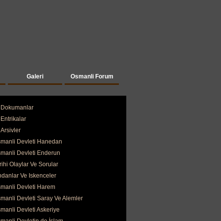
Galeri
Osmanli Forum
Dokumanlar
Entrikalar
Arsivler
manli Devleti Hanedan
manli Devleti Enderun
rihi Olaylar Ve Sorular
ndanlar Ve Iskenceler
manli Devleti Harem
manli Devleti Saray Ve Alemler
manli Devleti Askeriye