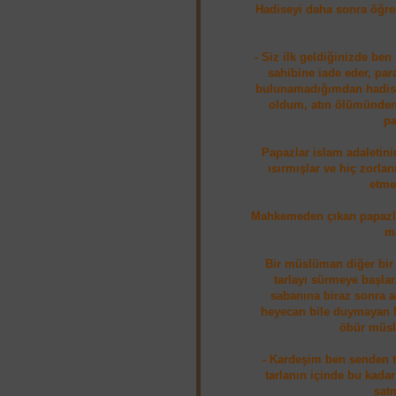
Hadiseyi daha sonra öğre
- Siz ilk geldiğinizde be
sahibine iade eder, pa
bulunamadığımdan hadise
oldum, atın ölümünden
pa
Papazlar islam adaletin
ısırmışlar ve hiç zorl
etme
Mahkemeden çıkan papazlar
ma
Bir müslüman diğer bir 
tarlayı sürmeye başlar
sabanına biraz sonra a
heyecan bile duymayan Mü
öbür müsl
- Kardeşim ben senden ta
tarlanın içinde bu kadar
satm