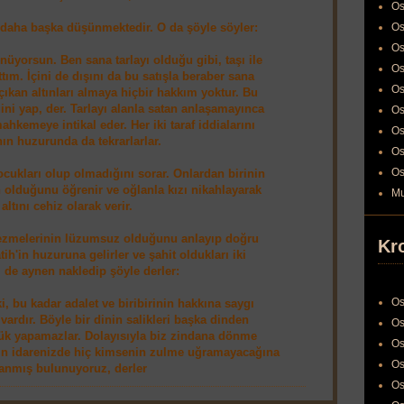
Os
e daha başka düşünmektedir. O da şöyle söyler:
Os
Os
üyorsun. Ben sana tarlayı olduğu gibi, taşı ile
Os
ttım. İçini de dışını da bu satışla beraber sana
Os
ıkan altınları almaya hiçbir hakkım yoktur. Bu
ğini yap, der. Tarlayı alanla satan anlaşamayınca
Os
hkemeye intikal eder. Her iki taraf iddialarını
Os
ın huzurunda da tekrarlarlar.
Os
Os
ocukları olup olmadığını sorar. Onlardan birinin
n olduğunu öğrenir ve oğlanla kızı nikahlayarak
Mu
altını cehiz olarak verir.
gezmelerinin lüzumsuz olduğunu anlayıp doğru
Kr
tih'in huzuruna gelirler ve şahit oldukları iki
 de aynen nakledip şöyle derler:
Os
 ki, bu kadar adalet ve biribirinin hakkına saygı
vardır. Böyle bir dinin salikleri başka dinden
Os
ülük yapamazlar. Dolayısıyla biz zindana dönme
Os
zin idarenizde hiç kimsenin zulme uğramayacağına
Os
anmış bulunuyoruz, derler
Os