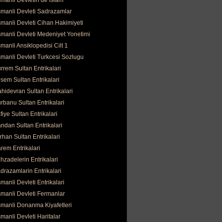
manli Devletin de İslam
manli Devleti Sadrazamlar
manli Devleti Cihan Hakimiyeti
manli Devleti Medeniyet Yonetimi
manli Ansiklopedisi Cilt 1
manli Devleti Turkcesi Sozlugu
rrem Sultan Entrikalari
sem Sultan Entrikalari
hidevran Sultan Entrikalari
rbanu Sultan Entrikalari
fiye Sultan Entrikalari
ndan Sultan Entrikalari
rhan Sultan Entrikalari
rem Entrikalari
hzadelerin Entrikalari
drazamlarin Entrikalari
manli Devleti Entrikalari
manli Devleti Fermanlar
manli Donanma Kiyafetleri
manli Devleti Haritalar