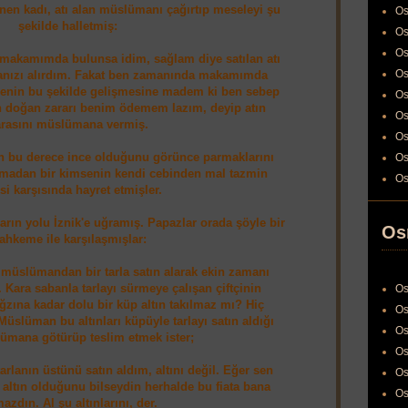
nen kadı, atı alan müslümanı çağırtıp meseleyi şu
Os
şekilde halletmiş:
Os
Os
n makamımda bulunsa idim, sağlam diye satılan atı
Os
ranızı alırdım. Fakat ben zamanında makamımda
nin bu şekilde gelişmesine madem ki ben sebep
Os
 doğan zararı benim ödemem lazım, deyip atın
Os
rasını müslümana vermiş.
Os
in bu derece ince olduğunu görünce parmaklarını
Os
anmadan bir kimsenin kendi cebinden mal tazmin
Os
si karşısında hayret etmişler.
ın yolu İznik'e uğramış. Papazlar orada şöyle bir
Os
hkeme ile karşılaşmışlar:
müslümandan bir tarla satın alarak ekin zamanı
. Kara sabanla tarlayı sürmeye çalışan çiftçinin
Os
ğzına kadar dolu bir küp altın takılmaz mı? Hiç
Os
slüman bu altınları küpüyle tarlayı satın aldığı
Os
ümana götürüp teslim etmek ister;
Os
rlanın üstünü satın aldım, altını değil. Eğer sen
Os
 altın olduğunu bilseydin herhalde bu fiata bana
Os
azdın. Al şu altınlarını, der.