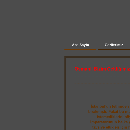
Ana Sayfa
Gezilerimiz
Osmanli Bizim Çektiğimiz
İstanbul'un fethinden
bırakmıştı. Fakat bu m
istemediklerini sö
imparatorunun halka y
tavsiye ettikleri içi