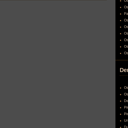
Os
Os
Pa
Os
Os
Os
Os
Os
Os
Den
Os
Os
De
Pi
Pi
Un
Du