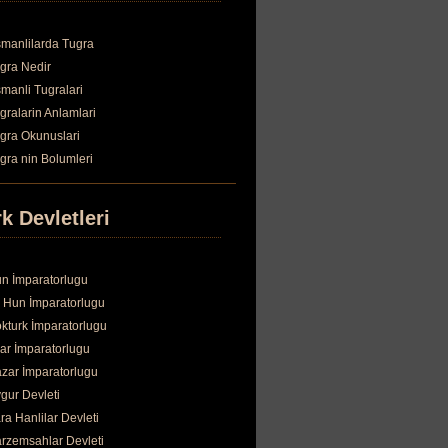
manlilarda Tugra
gra Nedir
manli Tugralari
gralarin Anlamlari
gra Okunuslari
gra nin Bolumleri
k Devletleri
n İmparatorlugu
 Hun İmparatorlugu
kturk İmparatorlugu
ar İmparatorlugu
zar İmparatorlugu
gur Devleti
ra Hanlilar Devleti
rzemsahlar Devleti