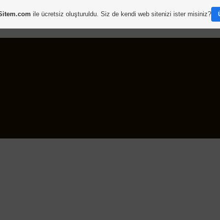
Sitem.com
ile ücretsiz oluşturuldu. Siz de kendi web sitenizi ister misiniz?