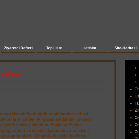
Ziyaretci Defteri
Top Liste
iletisim
Site-Haritasi
 Videolar
Os
Os
Ta
Zi
 sonra Hazreti Fatih bütün mahkümleri serbest
Os
ahkumların içinden iki papaz zindandan çıkmak
yleyerek dışarı çıkmadılar. Papazlar Bizans
Os
aptığı zülüm ve işkence karşısında ona adalet
Os
n hapse atılmışlardı. Onlar da bir daha hapisten