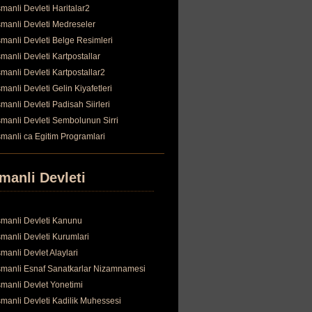
manli Devleti Haritalar2
manli Devleti Medreseler
manli Devleti Belge Resimleri
manli Devleti Kartpostallar
manli Devleti Kartpostallar2
manli Devleti Gelin Kiyafetleri
manli Devleti Padisah Siirleri
manli Devleti Sembolunun Sirri
manli ca Egitim Programlari
manli Devleti
manli Devleti Kanunu
manli Devleti Kurumlari
manli Devlet Alaylari
manli Esnaf Sanatkarlar Nizamnamesi
manli Devlet Yonetimi
manli Devleti Kadilik Muhessesi