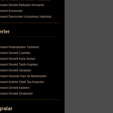
manli Devleti Nekadar Korsandi
manli Korsanlari
manli Denizcileri Unutulmaz Hatiralar
erler
manli Padisahlarin Turbeleri
manli Devleti Camiiler
manli Devleti Kara Surlari
manli Devleti Tarihi Kapilari
manli Devleti Saraylari
manli Hisarlar Han Ve Medreseler
manli Kuleler Dikili Tas Kopruler
manli Devleti Kaleleri
manli Devleti Zindanlari
gralar