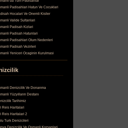
manli da Tum Padisahlar
manli Padisahlari Hatun Ve Cocuklari
disah Hocalari Ve Onemli Kisiler
manli Valide Sultanlari
manli Padisah Kizlari
manli Padisah Hatunlari
manli Padisahlari Olum Nedenleri
manli Padisah Vezirleri
manli Yeniceri Ocaginin Kurulmasi
izcilik
manli Denizcilik Ve Donanma
manli Yüzyılların Destanı
nizcilik Tarihimiz
ri Reis Haritalari
ri Reis Haritalari 2
lu Turk Denizcileri
nya Denizcilik Ve Osmanli Korsanlari