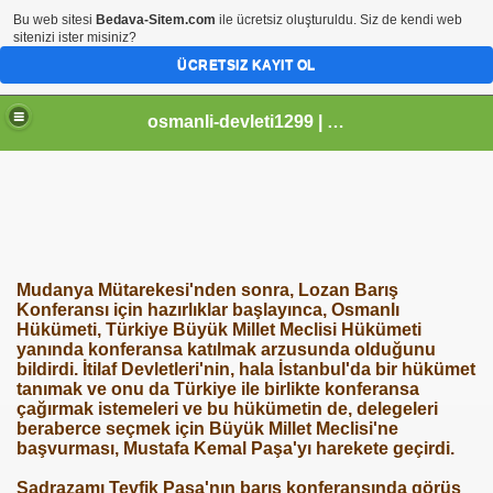
Bu web sitesi
Bedava-Sitem.com
ile ücretsiz oluşturuldu. Siz de kendi web
sitenizi ister misiniz?
ÜCRETSIZ KAYIT OL
osmanli-devleti1299 | Osmanli Devleti | osmanli padisahlari | osmanli vezirleri | Osmanli Ansiklopedi Bilgileri
Mudanya Mütarekesi'nden sonra, Lozan Barış
Konferansı için hazırlıklar başlayınca, Osmanlı
Hükümeti, Türkiye Büyük Millet Meclisi Hükümeti
yanında konferansa katılmak arzusunda olduğunu
bildirdi. İtilaf Devletleri'nin, hala İstanbul'da bir hükümet
tanımak ve onu da Türkiye ile birlikte konferansa
çağırmak istemeleri ve bu hükümetin de, delegeleri
beraberce seçmek için Büyük Millet Meclisi'ne
başvurması, Mustafa Kemal Paşa'yı harekete geçirdi.
Sadrazamı Tevfik Paşa'nın barış konferansında görüş