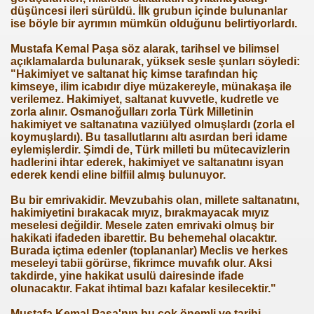
düşüncesi ileri sürüldü. İlk grubun içinde bulunanlar
ise böyle bir ayrımın mümkün olduğunu belirtiyorlardı.
Mustafa Kemal Paşa söz alarak, tarihsel ve bilimsel
açıklamalarda bulunarak, yüksek sesle şunları söyledi:
"Hakimiyet ve saltanat hiç kimse tarafından hiç
kimseye, ilim icabıdır diye müzakereyle, münakaşa ile
verilemez. Hakimiyet, saltanat kuvvetle, kudretle ve
zorla alınır. Osmanoğulları zorla Türk Milletinin
hakimiyet ve saltanatına vaziülyed olmuşlardı (zorla el
koymuşlardı). Bu tasallutlarını altı asırdan beri idame
eylemişlerdir. Şimdi de, Türk milleti bu mütecavizlerin
hadlerini ihtar ederek, hakimiyet ve saltanatını isyan
ederek kendi eline bilfiil almış bulunuyor.
Bu bir emrivakidir. Mevzubahis olan, millete saltanatını,
hakimiyetini bırakacak mıyız, bırakmayacak mıyız
meselesi değildir. Mesele zaten emrivaki olmuş bir
hakikati ifadeden ibarettir. Bu behemehal olacaktır.
Burada içtima edenler (toplananlar) Meclis ve herkes
meseleyi tabii görürse, fikrimce muvafık olur. Aksi
takdirde, yine hakikat usulü dairesinde ifade
olunacaktır. Fakat ihtimal bazı kafalar kesilecektir."
ler
Mustafa Kemal Paşa'nın bu çok önemli ve tarihi