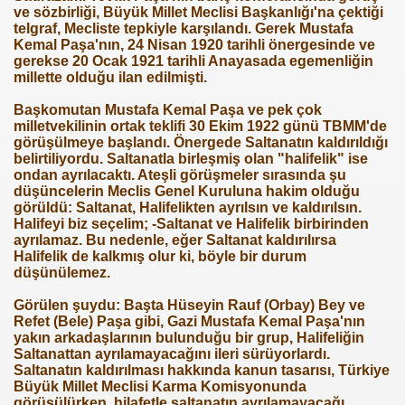
ve sözbirliği, Büyük Millet Meclisi Başkanlığı'na çektiği
telgraf, Mecliste tepkiyle karşılandı. Gerek Mustafa
Kemal Paşa'nın, 24 Nisan 1920 tarihli önergesinde ve
gerekse 20 Ocak 1921 tarihli Anayasada egemenliğin
millette olduğu ilan edilmişti.
Başkomutan Mustafa Kemal Paşa ve pek çok
milletvekilinin ortak teklifi 30 Ekim 1922 günü TBMM'de
görüşülmeye başlandı. Önergede Saltanatın kaldırıldığı
belirtiliyordu. Saltanatla birleşmiş olan "halifelik" ise
ondan ayrılacaktı. Ateşli görüşmeler sırasında şu
düşüncelerin Meclis Genel Kuruluna hakim olduğu
görüldü: Saltanat, Halifelikten ayrılsın ve kaldırılsın.
Halifeyi biz seçelim; -Saltanat ve Halifelik birbirinden
ayrılamaz. Bu nedenle, eğer Saltanat kaldırılırsa
Halifelik de kalkmış olur ki, böyle bir durum
düşünülemez.
Görülen şuydu: Başta Hüseyin Rauf (Orbay) Bey ve
Refet (Bele) Paşa gibi, Gazi Mustafa Kemal Paşa'nın
yakın arkadaşlarının bulunduğu bir grup, Halifeliğin
Saltanattan ayrılamayacağını ileri sürüyorlardı.
Saltanatın kaldırılması hakkında kanun tasarısı, Türkiye
Büyük Millet Meclisi Karma Komisyonunda
görüşülürken, hilafetle saltanatın ayrılamayacağı