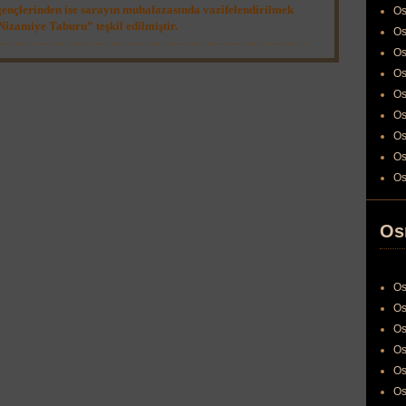
 gençlerinden ise sarayın muhafazasında vazifelendirilmek
Os
Nizamiye Taburu” teşkil edilmiştir.
Os
Os
Os
Os
Os
Os
Os
Os
Os
Os
Os
Os
Os
Os
Os