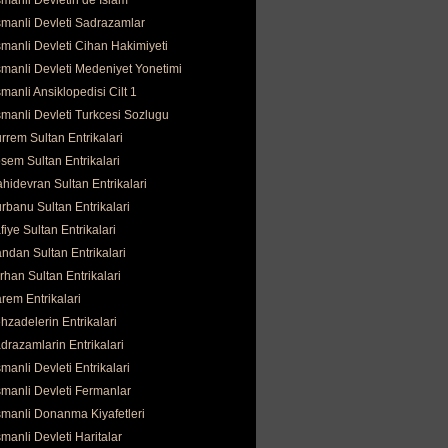
manli Devletin de İslam
manli Devleti Sadrazamlar
manli Devleti Cihan Hakimiyeti
manli Devleti Medeniyet Yonetimi
manli Ansiklopedisi Cilt 1
manli Devleti Turkcesi Sozlugu
rrem Sultan Entrikalari
sem Sultan Entrikalari
hidevran Sultan Entrikalari
rbanu Sultan Entrikalari
fiye Sultan Entrikalari
ndan Sultan Entrikalari
rhan Sultan Entrikalari
rem Entrikalari
hzadelerin Entrikalari
drazamlarin Entrikalari
manli Devleti Entrikalari
manli Devleti Fermanlar
manli Donanma Kiyafetleri
manli Devleti Haritalar