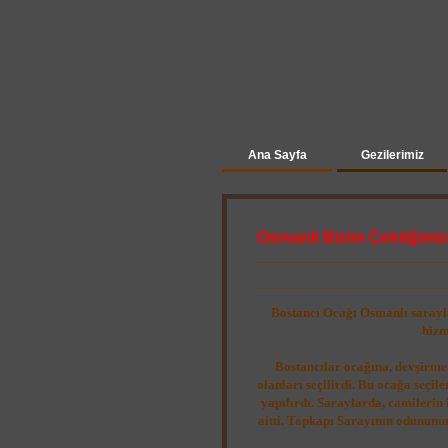
Ana Sayfa
Gezilerimiz
Osmanli Bizim Çektiğimiz
Bostancı Ocağı Osmanlı saraylar
hizm
Bostancılar ocağına, devşirme 
olanları seçilirdi. Bu ocağa seçil
yapılırdı. Saraylarda, camilerin
aitti. Topkapı Sarayının odununun