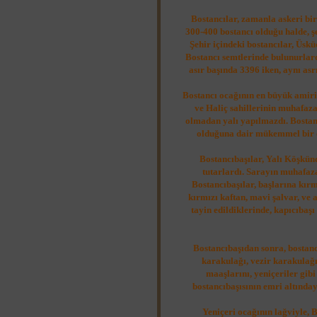
Bostancılar, zamanla askeri bir
300-400 bostancı olduğu halde, şe
Şehir içindeki bostancılar, Üsk
Bostancı semtlerinde bulunurlardı
asır başında 3396 iken, aynı asr
Bostancı ocağının en büyük amiri
ve Haliç sahillerinin muhafazas
olmadan yalı yapılmazdı. Bostanc
olduğuna dair mükemmel bir de
Bostancıbaşılar, Yalı Köşkünd
tutarlardı. Sarayın muhafaz
Bostancıbaşılar, başlarına kır
kırmızı kaftan, mavi şalvar, ve 
tayin edildiklerinde, kapıcıbaş
Bostancıbaşıdan sonra, bostanc
karakulağı, vezir karakulağı 
maaşlarını, yeniçeriler gibi
bostancıbaşısının emri altınday
Yeniçeri ocağının lağviyle, B