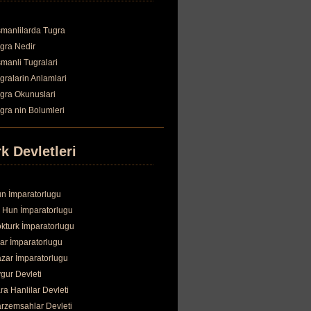
manlilarda Tugra
gra Nedir
manli Tugralari
gralarin Anlamlari
gra Okunuslari
gra nin Bolumleri
k Devletleri
n İmparatorlugu
 Hun İmparatorlugu
kturk İmparatorlugu
ar İmparatorlugu
zar İmparatorlugu
gur Devleti
ra Hanlilar Devleti
rzemsahlar Devleti