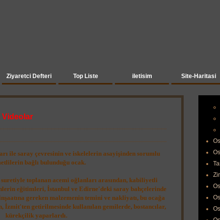
Ziyaretci Defteri
Top Liste
iletisim
Site-Haritasi
 Videolar
Os
Os
ı ile saray çevresinin ve iskelelerin asayişinden sorumlu
etlilerin bağlı bulunduğu ocak.
Ta
Zi
suretiyle toplanan acemi oğlanları arasından, kabiliyetli
Os
enlerin eğitimleri, İstanbul ve Edirne'deki saray bahçelerinde
 inşaatına gereken malzemenin temini ve nakliyatı, bu ocağa
Os
, İzmit'ten getirilmesinde kullanılan gemilerde, bostancılar,
Os
kürekçilik yaparlardı.