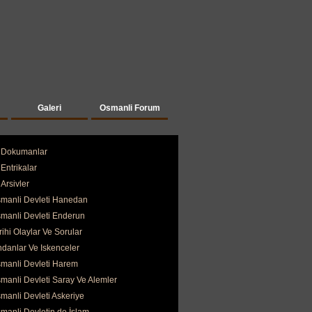
Galeri
Osmanli Forum
Dokumanlar
Entrikalar
Arsivler
manli Devleti Hanedan
manli Devleti Enderun
rihi Olaylar Ve Sorular
ndanlar Ve Iskenceler
manli Devleti Harem
manli Devleti Saray Ve Alemler
manli Devleti Askeriye