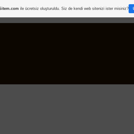
Sitem.com
ile ücretsiz oluşturuldu. Siz de kendi web sitenizi ister misiniz?