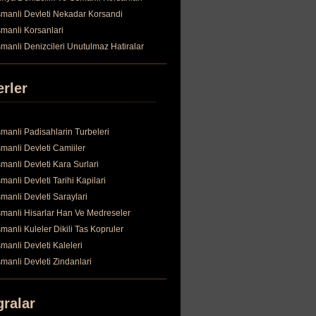
manli Devleti Nekadar Korsandi
manli Korsanlari
manli Denizcileri Unutulmaz Hatiralar
erler
manli Padisahlarin Turbeleri
manli Devleti Camiiler
manli Devleti Kara Surlari
manli Devleti Tarihi Kapilari
manli Devleti Saraylari
manli Hisarlar Han Ve Medreseler
manli Kuleler Dikili Tas Kopruler
manli Devleti Kaleleri
manli Devleti Zindanlari
gralar