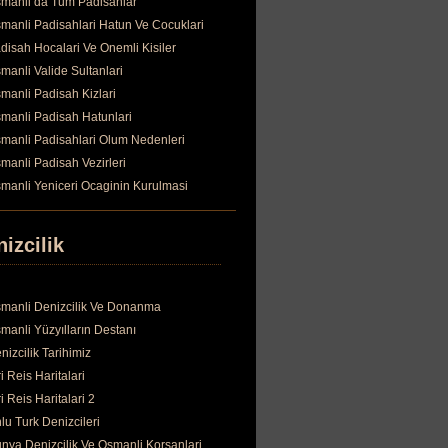
manli da Tum Padisahlar
manli Padisahlari Hatun Ve Cocuklari
disah Hocalari Ve Onemli Kisiler
manli Valide Sultanlari
manli Padisah Kizlari
manli Padisah Hatunlari
manli Padisahlari Olum Nedenleri
manli Padisah Vezirleri
manli Yeniceri Ocaginin Kurulmasi
izcilik
manli Denizcilik Ve Donanma
manli Yüzyılların Destanı
nizcilik Tarihimiz
ri Reis Haritalari
ri Reis Haritalari 2
lu Turk Denizcileri
nya Denizcilik Ve Osmanli Korsanlari