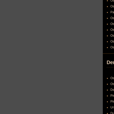
Os
Os
Pa
Os
Os
Os
Os
Os
Os
Den
Os
Os
De
Pi
Pi
Un
Du