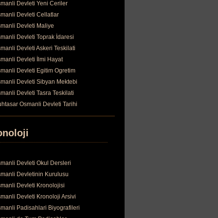
manli Devleti Yeni Ceriler
manli Devleti Cellatlar
manli Devleti Maliye
manli Devleti Toprak İdaresi
manli Devleti Askeri Teskilati
manli Devleti İlmi Hayat
manli Devleti Egitim Ogretim
manli Devleti Sibyan Mektebi
manli Devleti Tasra Teskilati
htasar Osmanli Devleti Tarihi
onoloji
manli Devleti Okul Dersleri
manli Devletinin Kurulusu
manli Devleti Kronolojisi
manli Devleti Kronoloji Arsivi
manli Padisahlari Biyografileri