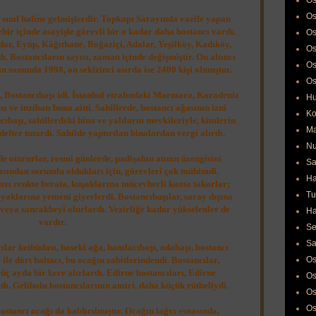
Os
Os
 sınıf haline gelmişlerdir. Topkapı Sarayında vazife yapan
hir içinde asayişle görevli bir o kadar daha bostancı vardı.
Os
üdar, Eyüp, Kâğıthane, Boğaziçi, Adalar, Yeşilköy, Kadıköy,
Os
. Bostancıların sayısı, zaman içinde değişmiştir. On altıncı
Os
ın sonunda 1998, on sekizinci asırda ise 2400 kişi olmuştur.
Os
, Bostancıbaşı idi. İstanbul etrafındaki Marmara, Karadeniz
Hu
ı ve inzibatı buna aitti. Sahillerde, bostancı ağasının izni
Ko
ıbaşı, sahillerdeki bina ve yalıların mevkileriyle, kimlerin
Ma
fter tutardı. Sahilde yaptırılan binalardan vergi alırdı.
Nu
e otururlar, resmi günlerde, padişahın atının üzengisini
Sa
asından sorumlu oldukları için, görevleri çok mühimdi.
Ha
mızı renkte berata, kuşaklarına mücevherli kama takarlar;
Tu
ayaklarına yemeni giyerlerdi. Bostancıbaşılar, saray dışına
ı veya sancakbeyi olurlardı. Vezirliğe kadar yükselenler de
Ha
vardır.
Se
Sa
ılar kethüdası, haseki ağa, hamlacıbaşı, odabaşı, bostancı
ile dört baltacı, bu ocağın zabitlerindendi. Bostancılar,
Os
 üç ayda bir kere alırlardı. Edirne bostancıları, Edirne
Os
dı. Gelibolu bostancılarının amiri, daha küçük rütbeliydi.
Os
Os
ostancı ocağı da kaldırılmıştır. Ocağın lağvı esnasında,