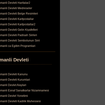
manli Devleti Haritalar2
manli Devleti Medreseler
manli Devleti Belge Resimleri
manli Devleti Kartpostallar
manli Devleti Kartpostallar2
manli Devleti Gelin Kiyafetleri
manli Devleti Padisah Siirleri
manli Devleti Sembolunun Sirri
manli ca Egitim Programlari
manli Devleti
manli Devleti Kanunu
manli Devleti Kurumlari
manli Devlet Alaylari
manli Esnaf Sanatkarlar Nizamnamesi
manli Devlet Yonetimi
manli Devleti Kadilik Muhessesi