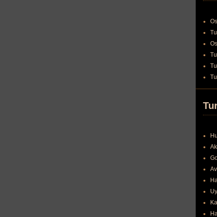
Os
Tu
Os
Tu
Tu
Tu
Tur
Hu
Ak
Go
Av
Ha
Uy
Ka
Ha