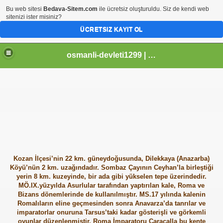
Bu web sitesi
Bedava-Sitem.com
ile ücretsiz oluşturuldu. Siz de kendi web
sitenizi ister misiniz?
ÜCRETSIZ KAYIT OL
osmanli-devleti1299 | Osmanli Devleti | osmanli padisahlari | osmanli vezirleri | Osmanli Ansiklopedi Bilgileri
Kozan İlçesi’nin 22 km. güneydoğusunda, Dilekkaya (Anazarba)
Köyü’nün 2 km. uzağındadır. Sombaz Çayının Ceyhan’la birleştiği
yerin 8 km. kuzeyinde, bir ada gibi yükselen tepe üzerindedir.
MÖ.IX.yüzyılda Asurlular tarafından yaptırılan kale, Roma ve
Bizans dönemlerinde de kullanılmıştır. MS.17 yılında kalenin
Romalıların eline geçmesinden sonra Anavarza’da tanrılar ve
imparatorlar onuruna Tarsus’taki kadar gösterişli ve görkemli
oyunlar düzenlenmiştir. Roma İmparatoru Caracalla bu kente