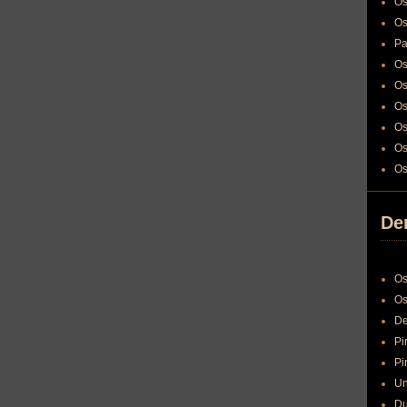
Os
Os
Pa
Os
Os
Os
Os
Os
Os
Den
Os
Os
De
Pi
Pi
Un
Du