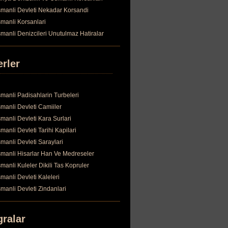
manli Devleti Nekadar Korsandi
manli Korsanlari
manli Denizcileri Unutulmaz Hatiralar
erler
manli Padisahlarin Turbeleri
manli Devleti Camiiler
manli Devleti Kara Surlari
manli Devleti Tarihi Kapilari
manli Devleti Saraylari
manli Hisarlar Han Ve Medreseler
manli Kuleler Dikili Tas Kopruler
manli Devleti Kaleleri
manli Devleti Zindanlari
gralar