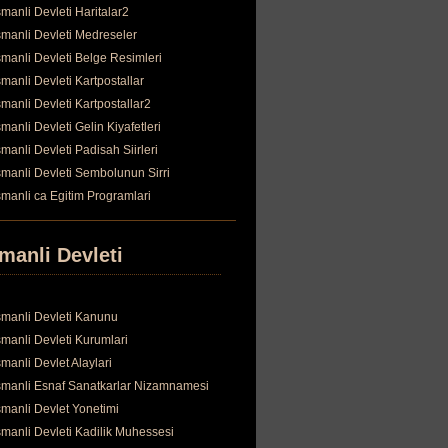
manli Devleti Haritalar2
manli Devleti Medreseler
manli Devleti Belge Resimleri
manli Devleti Kartpostallar
manli Devleti Kartpostallar2
manli Devleti Gelin Kiyafetleri
manli Devleti Padisah Siirleri
manli Devleti Sembolunun Sirri
manli ca Egitim Programlari
manli Devleti
manli Devleti Kanunu
manli Devleti Kurumlari
manli Devlet Alaylari
manli Esnaf Sanatkarlar Nizamnamesi
manli Devlet Yonetimi
manli Devleti Kadilik Muhessesi