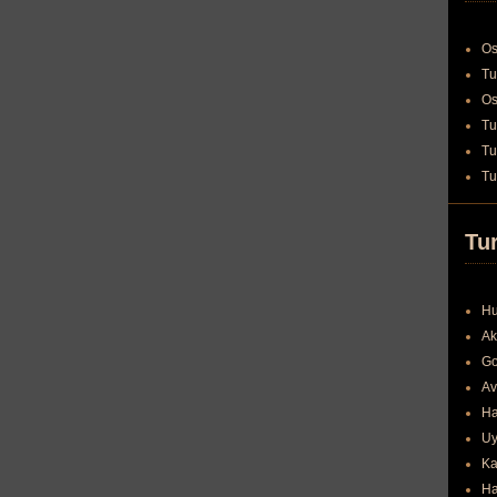
Os
Tu
Os
Tu
Tu
Tu
Tur
Hu
Ak
Go
Av
Ha
Uy
Ka
Ha