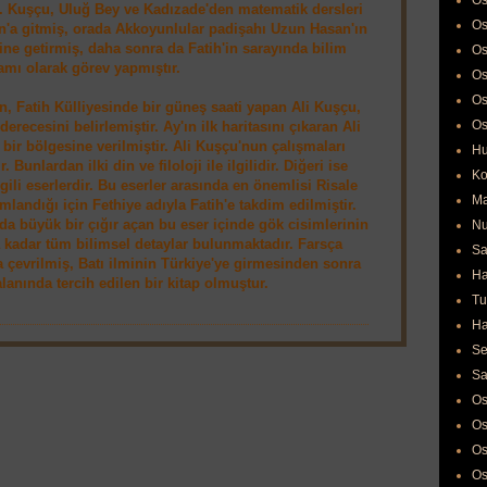
Os
r. Kuşçu, Uluğ Bey ve Kadızade'den matematik dersleri
Os
n'a gitmiş, orada Akkoyunlular padişahı Uzun Hasan'ın
rine getirmiş, daha sonra da Fatih'in sarayında bilim
Os
amı olarak görev yapmıştır.
Os
Os
n, Fatih Külliyesinde bir güneş saati yapan Ali Kuşçu,
Os
recesini belirlemiştir. Ay'ın ilk haritasını çıkaran Ali
ir bölgesine verilmiştir. Ali Kuşçu'nun çalışmaları
Hu
. Bunlardan ilki din ve filoloji ile ilgilidir. Diğeri ise
Ko
gili eserlerdir. Bu eserler arasında en önemlisi Risale
Ma
amlandığı için Fethiye adıyla Fatih'e takdim edilmiştir.
a büyük bir çığır açan bu eser içinde gök cisimlerinin
Nu
 kadar tüm bilimsel detaylar bulunmaktadır. Farsça
Sa
 çevrilmiş, Batı ilminin Türkiye'ye girmesinden sonra
Ha
lanında tercih edilen bir kitap olmuştur.
Tu
Ha
Se
Sa
Os
Os
Os
Os