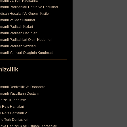
manli da Tum Padisahlar
manli Padisahlari Hatun Ve Cocuklari
disah Hocalari Ve Onemli Kisiler
manli Valide Sultanlari
manli Padisah Kizlari
manli Padisah Hatunlari
manli Padisahlari Olum Nedenleri
manli Padisah Vezirleri
manli Yeniceri Ocaginin Kurulmasi
izcilik
manli Denizcilik Ve Donanma
manli Yüzyılların Destanı
nizcilik Tarihimiz
ri Reis Haritalari
ri Reis Haritalari 2
lu Turk Denizcileri
nya Denizcilik Ve Osmanli Korsanlari