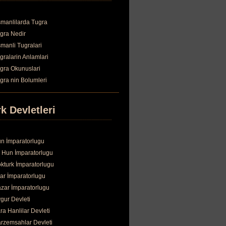
manlilarda Tugra
gra Nedir
manli Tugralari
gralarin Anlamlari
gra Okunuslari
gra nin Bolumleri
k Devletleri
n İmparatorlugu
 Hun İmparatorlugu
kturk İmparatorlugu
ar İmparatorlugu
zar İmparatorlugu
gur Devleti
ra Hanlilar Devleti
rzemsahlar Devleti