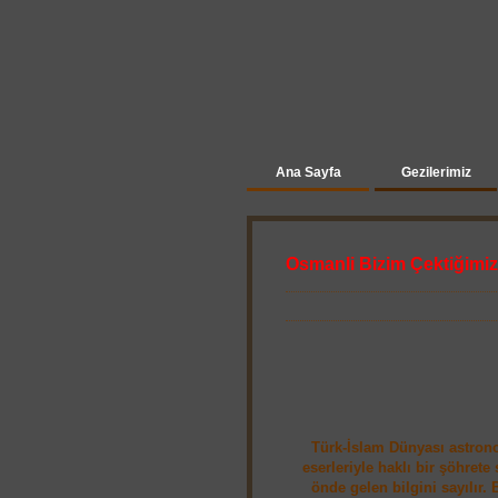
Ana Sayfa
Gezilerimiz
Osmanli Bizim Çektiğimiz
Türk-İslam Dünyası astrono
eserleriyle haklı bir şöhret
önde gelen bilgini sayılır.