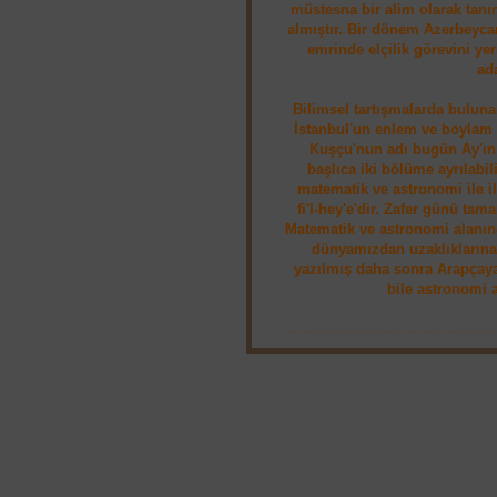
müstesna bir alim olarak tanı
almıştır. Bir dönem Azerbeyca
emrinde elçilik görevini ye
ad
Bilimsel tartışmalarda buluna
İstanbul'un enlem ve boylam de
Kuşçu'nun adı bugün Ay'ın b
başlıca iki bölüme ayrılabilir
matematik ve astronomi ile il
fi'l-hey'e'dir. Zafer günü tam
Matematik ve astronomi alanınd
dünyamızdan uzaklıklarına
yazılmış daha sonra Arapçaya
bile astronomi a