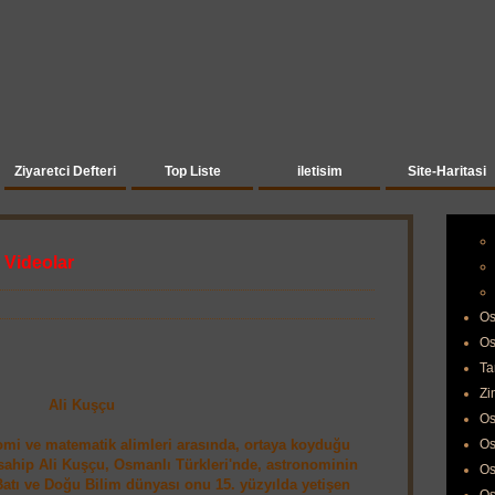
Ziyaretci Defteri
Top Liste
iletisim
Site-Haritasi
 Videolar
Os
Os
Ta
Zi
Ali Kuşçu
Os
mi ve matematik alimleri arasında, ortaya koyduğu
Os
e sahip Ali Kuşçu, Osmanlı Türkleri'nde, astronominin
Os
 Batı ve Doğu Bilim dünyası onu 15. yüzyılda yetişen