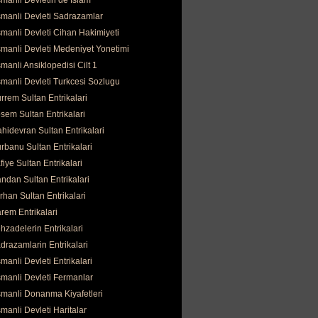
manli Devletin de İslam
manli Devleti Sadrazamlar
manli Devleti Cihan Hakimiyeti
manli Devleti Medeniyet Yonetimi
manli Ansiklopedisi Cilt 1
manli Devleti Turkcesi Sozlugu
rrem Sultan Entrikalari
sem Sultan Entrikalari
hidevran Sultan Entrikalari
rbanu Sultan Entrikalari
fiye Sultan Entrikalari
ndan Sultan Entrikalari
rhan Sultan Entrikalari
rem Entrikalari
hzadelerin Entrikalari
drazamlarin Entrikalari
manli Devleti Entrikalari
manli Devleti Fermanlar
manli Donanma Kiyafetleri
manli Devleti Haritalar