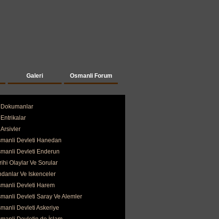
Galeri
Osmanli Forum
Dokumanlar
Entrikalar
Arsivler
manli Devleti Hanedan
manli Devleti Enderun
rihi Olaylar Ve Sorular
ndanlar Ve Iskenceler
manli Devleti Harem
manli Devleti Saray Ve Alemler
manli Devleti Askeriye