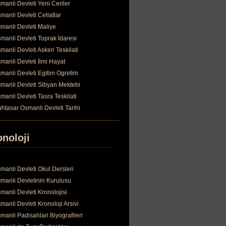
manli Devleti Yeni Ceriler
manli Devleti Cellatlar
manli Devleti Maliye
manli Devleti Toprak İdaresi
manli Devleti Askeri Teskilati
manli Devleti İlmi Hayat
manli Devleti Egitim Ogretim
manli Devleti Sibyan Mektebi
manli Devleti Tasra Teskilati
htasar Osmanli Devleti Tarihi
onoloji
manli Devleti Okul Dersleri
manli Devletinin Kurulusu
manli Devleti Kronolojisi
manli Devleti Kronoloji Arsivi
manli Padisahlari Biyografileri