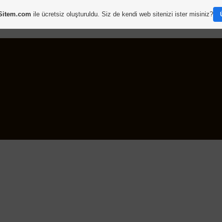
Sitem.com
ile ücretsiz oluşturuldu. Siz de kendi web sitenizi ister misiniz?