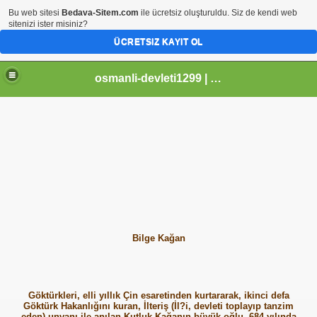
Bu web sitesi
Bedava-Sitem.com
ile ücretsiz oluşturuldu. Siz de kendi web
sitenizi ister misiniz?
ÜCRETSIZ KAYIT OL
osmanli-devleti1299 | Osmanli Devleti | osmanli padisahlari | osmanli vezirleri | Osmanli Ansiklopedi Bilgileri
Bilge Kağan
Göktürkleri, elli yıllık Çin esaretinden kurtararak, ikinci defa
Göktürk Hakanlığını kuran, İlteriş (İl?i, devleti toplayıp tanzim
eden) unvanı ile anılan Kutluk Kağanın büyük oğlu. 684 yılında