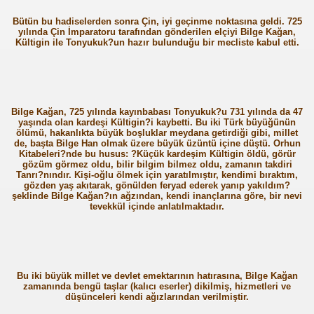
Bütün bu hadiselerden sonra Çin, iyi geçinme noktasına geldi. 725
yılında Çin İmparatoru tarafından gönderilen elçiyi Bilge Kağan,
Kültigin ile Tonyukuk?un hazır bulunduğu bir mecliste kabul etti.
Bilge Kağan, 725 yılında kayınbabası Tonyukuk?u 731 yılında da 47
yaşında olan kardeşi Kültigin?i kaybetti. Bu iki Türk büyüğünün
ölümü, hakanlıkta büyük boşluklar meydana getirdiği gibi, millet
de, başta Bilge Han olmak üzere büyük üzüntü içine düştü. Orhun
Kitabeleri?nde bu husus: ?Küçük kardeşim Kültigin öldü, görür
gözüm görmez oldu, bilir bilgim bilmez oldu, zamanın takdiri
Tanrı?nındır. Kişi-oğlu ölmek için yaratılmıştır, kendimi bıraktım,
gözden yaş akıtarak, gönülden feryad ederek yanıp yakıldım?
şeklinde Bilge Kağan?ın ağzından, kendi inançlarına göre, bir nevi
tevekkül içinde anlatılmaktadır.
ri
Bu iki büyük millet ve devlet emektarının hatırasına, Bilge Kağan
zamanında bengü taşlar (kalıcı eserler) dikilmiş, hizmetleri ve
düşünceleri kendi ağızlarından verilmiştir.