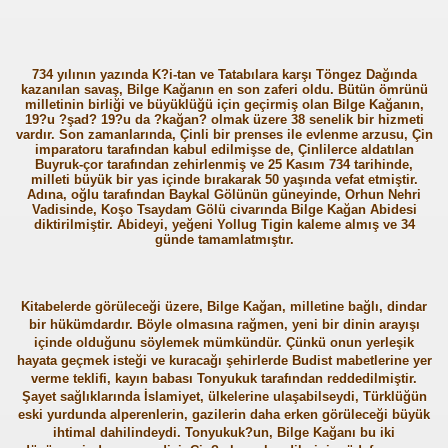
734 yılının yazında K?i-tan ve Tatabılara karşı Töngez Dağında
kazanılan savaş, Bilge Kağanın en son zaferi oldu. Bütün ömrünü
milletinin birliği ve büyüklüğü için geçirmiş olan Bilge Kağanın,
19?u ?şad? 19?u da ?kağan? olmak üzere 38 senelik bir hizmeti
vardır. Son zamanlarında, Çinli bir prenses ile evlenme arzusu, Çin
imparatoru tarafından kabul edilmişse de, Çinlilerce aldatılan
Buyruk-çor tarafından zehirlenmiş ve 25 Kasım 734 tarihinde,
milleti büyük bir yas içinde bırakarak 50 yaşında vefat etmiştir.
Adına, oğlu tarafından Baykal Gölünün güneyinde, Orhun Nehri
Vadisinde, Koşo Tsaydam Gölü civarında Bilge Kağan Abidesi
diktirilmiştir. Abideyi, yeğeni Yollug Tigin kaleme almış ve 34
günde tamamlatmıştır.
Kitabelerde görüleceği üzere, Bilge Kağan, milletine bağlı, dindar
bir hükümdardır. Böyle olmasına rağmen, yeni bir dinin arayışı
içinde olduğunu söylemek mümkündür. Çünkü onun yerleşik
hayata geçmek isteği ve kuracağı şehirlerde Budist mabetlerine yer
verme teklifi, kayın babası Tonyukuk tarafından reddedilmiştir.
Şayet sağlıklarında İslamiyet, ülkelerine ulaşabilseydi, Türklüğün
eski yurdunda alperenlerin, gazilerin daha erken görüleceği büyük
ihtimal dahilindeydi. Tonyukuk?un, Bilge Kağanı bu iki