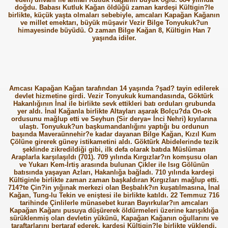
doğdu. Babası Kutluk Kağan öldüğü zaman kardeşi Kültigin?le
birlikte, küçük yaşta olmaları sebebiyle, amcaları Kapağan Kağanın
ve millet emektarı, büyük müşavir Vezir Bilge Tonyukuk?un
himayesinde büyüdü. O zaman Bilge Kağan 8, Kültigin Han 7
yaşında idiler.
Amcası Kapağan Kağan tarafından 14 yaşında ?şad? tayin edilerek
devlet hizmetine girdi. Vezir Tonyukuk kumandasında, Göktürk
Hakanlığının İnal ile birlikte sevk ettikleri batı orduları grubunda
yer aldı. İnal Kağanla birlikte Altayları aşarak Bolçu?da On-ok
ordusunu mağlup etti ve Seyhun (Sir derya= İnci Nehri) kıyılarına
ulaştı. Tonyukuk?un başkumandanlığını yaptığı bu ordunun
başında Maveraünnehir?e kadar dayanan Bilge Kağan, Kızıl Kum
Çölüne girerek güney istikametini aldı. Göktürk Abidelerinde tezik
şeklinde zikredildiği gibi, ilk defa olarak batıda Müslüman
Araplarla karşılaşıldı (701). 709 yılında Kırgızlar?ın komşusu olan
ve Yukarı Kem-İrtiş arasında bulunan Çikler ile Isıg Gölünün
batısında yaşayan Azları, Hakanlığa bağladı. 710 yılında kardeşi
Kültiginle birlikte zaman zaman başkaldıran Kırgızları mağlup etti.
714?te Çin?in yığınak merkezi olan Beşbalık?ın kuşatılmasına, İnal
Kağan, Tung-lu Tekin ve eniştesi ile birlikte katıldı. 22 Temmuz 716
tarihinde Çinlilerle münasebet kuran Bayırkular?ın amcaları
Kapağan Kağanı pusuya düşürerek öldürmeleri üzerine karışıklığa
sürüklenmiş olan devletin yükünü, Kapağan Kağanın oğullarını ve
taraftarlarını bertaraf ederek, kardeşi Kültigin?le birlikte yüklendi.