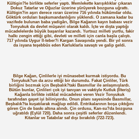
Kültigin?le birlikte seferler yaptı. Memlekette karışıklıklar çıkaran
Dokuz Tatarlar ve Oğuzlar üzerine yürüyerek bozguna uğrattı.
Kültigin?in aşırı derece ısrarı üzerine 716 yılında hükümdar oldu.
Göktürk orduları başkumandanlığını yüklendi. O zamana kadar bu
vazifede bulunan baba yadigârı, Bilge Kağanın kayın babası vezir
Tonyukuk da devlet müşaviri olarak kaldı. İçte ve dışta yaptığı
mücadelelerde büyük başarılar kazandı. Yurtsuz milleti yurtlu, fakir
halkı zengin ettiği gibi, devleti ve milleti için canla başla çalıştı.
717 yılında Uygur İl-teber?i Kargan Savaşında yendi. Bir yıl sonra
da isyana teşebbüs eden Karluklarla savaştı ve galip geldi.
Bilge Kağan, Çinlilerle iyi münasebet kurmak istiyordu. Bu
Tonyukuk?un da arzu ettiği bir durumdu. Fakat Çinliler, Türk
birliğini bozmak için Beşbalık?taki Basmıllar ile anlaşmışlardı.
Bütün bunlar, Çinlileri çok iyi tanıyan ve vaktiyle Kutluk (İlteriş)
Kağanla birlikte istiklal mücadelesi veren Vezir Tonyukuk
tarafından gayet iyi biliniyordu. Onun planı sayesinde Basmıllar,
Beşbalık?ta kuşatılarak mağlup edildi. Entrikalarının boşa çıktığını
gören Çin de baskı altına alındı. Çin ordusu, Kan-su?da bozguna
uğratıldı (Eylül 720). Daha sonra çeşitli seferler düzenlendi.
Kitanlar ve Tatabılar saf dışı bırakıldı (722-723).
ler