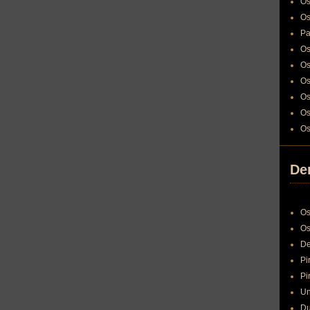
Os
Os
Pa
Os
Os
Os
Os
Os
Os
Den
Os
Os
De
Pi
Pi
Un
Du