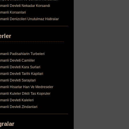
manli Devleti Nekadar Korsandi
manli Korsanlari
manli Denizcileri Unutulmaz Hatiralar
erler
manli Padisahlarin Turbeleri
manli Devleti Camiiler
manli Devleti Kara Surlari
manli Devleti Tarihi Kapilari
manli Devleti Saraylari
manli Hisarlar Han Ve Medreseler
manli Kuleler Dikili Tas Kopruler
manli Devleti Kaleleri
manli Devleti Zindanlari
gralar