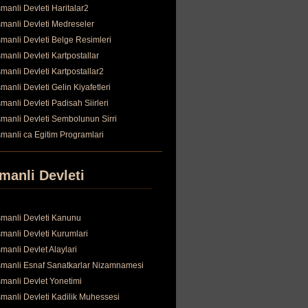
manli Devleti Haritalar2
manli Devleti Medreseler
manli Devleti Belge Resimleri
manli Devleti Kartpostallar
manli Devleti Kartpostallar2
manli Devleti Gelin Kiyafetleri
manli Devleti Padisah Siirleri
manli Devleti Sembolunun Sirri
manli ca Egitim Programlari
manli Devleti
manli Devleti Kanunu
manli Devleti Kurumlari
manli Devlet Alaylari
manli Esnaf Sanatkarlar Nizamnamesi
manli Devlet Yonetimi
manli Devleti Kadilik Muhessesi