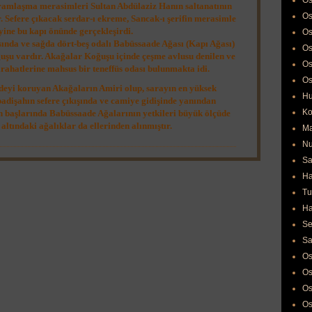
Os
ramlaşma merasimleri Sultan Abdülaziz Hanın saltanatının
Os
r. Sefere çıkacak serdar-ı ekreme, Sancak-ı şerifin merasimle
 yine bu kapı önünde gerçekleşirdi.
Os
sında ve sağda dört-beş odalı Babüssaade Ağası (Kapı Ağası)
Os
ğuşu vardır. Akağalar Koğuşu içinde çeşme avlusu denilen ve
Os
rahatlerine mahsus bir teneffüs odası bulunmakta idi.
Os
eyi koruyan Akağaların Amiri olup, sarayın en yüksek
Hu
 padişahın sefere çıkışında ve camiye gidişinde yanından
Ko
ın başlarında Babüssaade Ağalarının yetkileri büyük ölçüde
 altındaki ağalıklar da ellerinden alınmıştır.
Ma
Nu
Sa
Ha
Tu
Ha
Se
Sa
Os
Os
Os
Os