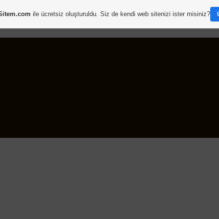
Sitem.com
ile ücretsiz oluşturuldu. Siz de kendi web sitenizi ister misiniz?