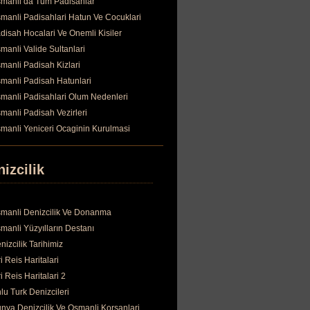
manli da Tum Padisahlar
manli Padisahlari Hatun Ve Cocuklari
disah Hocalari Ve Onemli Kisiler
manli Valide Sultanlari
manli Padisah Kizlari
manli Padisah Hatunlari
manli Padisahlari Olum Nedenleri
manli Padisah Vezirleri
manli Yeniceri Ocaginin Kurulmasi
izcilik
manli Denizcilik Ve Donanma
manli Yüzyılların Destanı
nizcilik Tarihimiz
ri Reis Haritalari
ri Reis Haritalari 2
lu Turk Denizcileri
nya Denizcilik Ve Osmanli Korsanlari