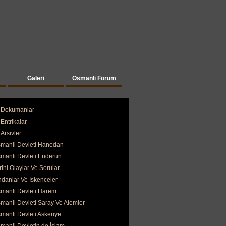
Galeri
Osmanli Forum
Dokumanlar
Entrikalar
Arsivler
manli Devleti Hanedan
manli Devleti Enderun
rihi Olaylar Ve Sorular
ndanlar Ve Iskenceler
manli Devleti Harem
manli Devleti Saray Ve Alemler
manli Devleti Askeriye