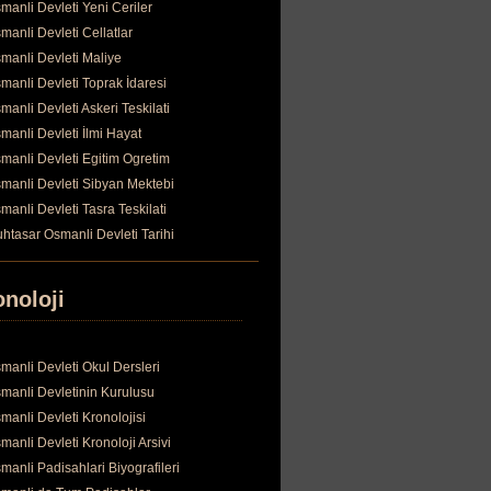
manli Devleti Yeni Ceriler
manli Devleti Cellatlar
manli Devleti Maliye
manli Devleti Toprak İdaresi
manli Devleti Askeri Teskilati
manli Devleti İlmi Hayat
manli Devleti Egitim Ogretim
manli Devleti Sibyan Mektebi
manli Devleti Tasra Teskilati
htasar Osmanli Devleti Tarihi
onoloji
manli Devleti Okul Dersleri
manli Devletinin Kurulusu
manli Devleti Kronolojisi
manli Devleti Kronoloji Arsivi
manli Padisahlari Biyografileri