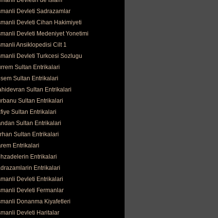
manli Devletin de İslam
manli Devleti Sadrazamlar
manli Devleti Cihan Hakimiyeti
manli Devleti Medeniyet Yonetimi
manli Ansiklopedisi Cilt 1
manli Devleti Turkcesi Sozlugu
rrem Sultan Entrikalari
sem Sultan Entrikalari
hidevran Sultan Entrikalari
rbanu Sultan Entrikalari
fiye Sultan Entrikalari
ndan Sultan Entrikalari
rhan Sultan Entrikalari
rem Entrikalari
hzadelerin Entrikalari
drazamlarin Entrikalari
manli Devleti Entrikalari
manli Devleti Fermanlar
manli Donanma Kiyafetleri
manli Devleti Haritalar