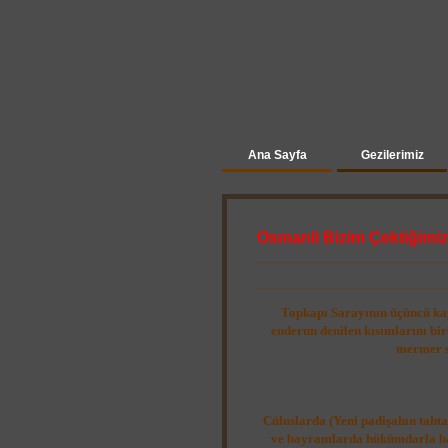
Ana Sayfa
Gezilerimiz
Osmanli Bizim Çektiğimiz
Topkapı Sarayının üçüncü kapı
enderun denilen kısımlarını bi
mermer s
Cüluslarda (Yeni padişahın taht
ve bayramlarda hükümdarla ba