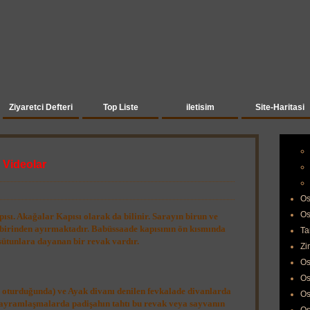
Ziyaretci Defteri
Top Liste
iletisim
Site-Haritasi
 Videolar
Os
Os
sı. Akağalar Kapısı olarak da bilinir. Sarayın birun ve
rbirinden ayırmaktadır. Babüssaade kapısının ön kısmında
Ta
ütunlara dayanan bir revak vardır.
Zi
Os
Os
a oturduğunda) ve Ayak divanı denilen fevkalade divanlarda
Os
yramlaşmalarda padişahın tahtı bu revak veya sayvanın