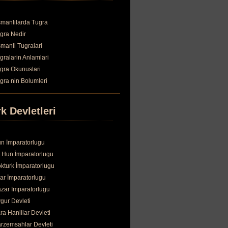
manlilarda Tugra
gra Nedir
manli Tugralari
gralarin Anlamlari
gra Okunuslari
gra nin Bolumleri
k Devletleri
n İmparatorlugu
 Hun İmparatorlugu
kturk İmparatorlugu
ar İmparatorlugu
zar İmparatorlugu
gur Devleti
ra Hanlilar Devleti
rzemsahlar Devleti