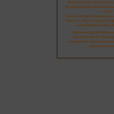
Altına kurulurdu. Buradaki bay
ilk yıllarına kadar devam etmişti
teslimi
Babüssaade’nin iki kapısının ara
Dairesi ve solda ise Akağalar Ko
ocak müstahdemlerinin isti
Babüssaade Ağası, Babüssaad
görevlilerinden idi. Bunlar,
ayrılmazlardı. On sekizinci asr
kısılmış, emirleri