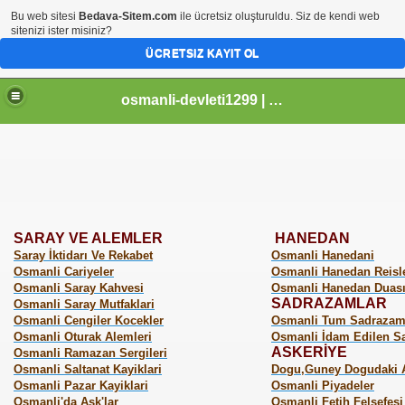
Bu web sitesi
Bedava-Sitem.com
ile ücretsiz oluşturuldu. Siz de kendi web
sitenizi ister misiniz?
ÜCRETSIZ KAYIT OL
osmanli-devleti1299 | Osmanli Devleti | osmanli padisahlari | osmanli vezirleri | Osmanli Ansiklopedi Bilgileri
SARAY
VE ALEMLER
HANEDAN
Saray İktidarı Ve Rekabet
Osmanli Hanedani
Osmanli Cariyeler
Osmanli Hanedan Reisle
Osmanli Saray Kahvesi
Osmanli Hanedan Duas
SADRAZAMLAR
Osmanli Saray Mutfaklari
Osmanli Cengiler Kocekler
Osmanli Tum Sadrazam
Osmanli Oturak Alemleri
Osmanli İdam Edilen S
ASKERİYE
Osmanli Ramazan Sergileri
Osmanli Saltanat Kayiklari
Dogu,Guney Dogudaki As
Osmanli Pazar Kayiklari
Osmanli Piyadeler
Osmanli'da Ask'lar
Osmanli Fetih Felsefesi