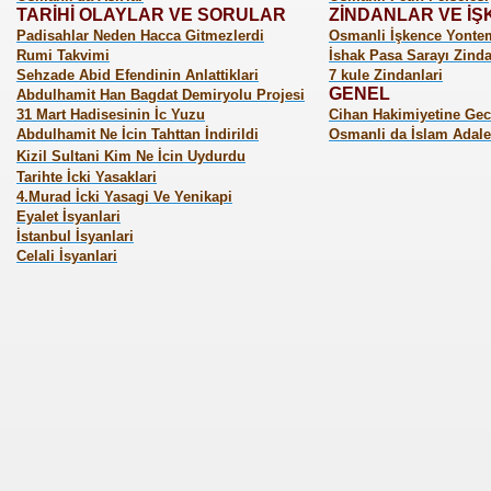
TARİHİ OLAYLAR
VE SORULAR
ZİNDANLAR VE İ
Padisahlar Neden Hacca Gitmezlerdi
Osmanli İşkence Yontem
Rumi Takvimi
İshak Pasa Sarayı Zinda
Sehzade Abid Efendinin Anlattiklari
7 kule Zindanlari
GENEL
Abdulhamit Han Bagdat Demiryolu Projesi
31 Mart Hadisesinin İc Yuzu
Cihan Hakimiyetine Gec
Abdulhamit Ne İcin Tahttan İndirildi
Osmanli da İslam Adale
Kizil Sultani Kim Ne İcin Uydurdu
Tarihte İcki Yasaklari
4.Murad İcki Yasagi Ve Yenikapi
Eyalet İsyanlari
İstanbul İsyanlari
Celali İsyanlari