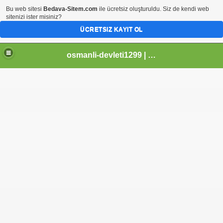
Bu web sitesi
Bedava-Sitem.com
ile ücretsiz oluşturuldu. Siz de kendi web
sitenizi ister misiniz?
ÜCRETSIZ KAYIT OL
osmanli-devleti1299 | Osmanli Devleti | osmanli padisahlari | osmanli vezirleri | Osmanli Ansiklopedi Bilgileri