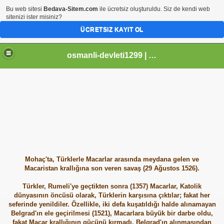
Bu web sitesi
Bedava-Sitem.com
ile ücretsiz oluşturuldu. Siz de kendi web
sitenizi ister misiniz?
ÜCRETSIZ KAYIT OL
osmanli-devleti1299 | Osmanli Devleti | osmanli padisahlari | osmanli vezirleri | Osmanli Ansiklopedi Bilgileri
Mohaç'ta, Türklerle Macarlar arasında meydana gelen ve
Macaristan krallığına son veren savaş (29 Ağustos 1526).
Türkler, Rumeli'ye geçtikten sonra (1357) Macarlar, Katolik
dünyasının öncüsü olarak, Türklerin karşısına çıktılar; fakat her
seferinde yenildiler. Özellikle, iki defa kuşatıldığı halde alınamayan
Belgrad'ın ele geçirilmesi (1521), Macarlara büyük bir darbe oldu,
fakat Macar krallığının gücünü kırmadı. Belgrad'ın alınmasından