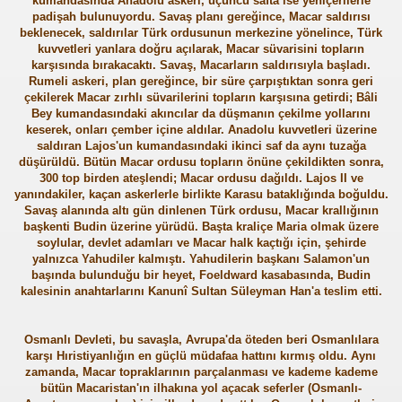
kumandasında Anadolu askeri, üçüncü safta ise yeniçerilerle
padişah bulunuyordu. Savaş planı gereğince, Macar saldırısı
beklenecek, saldırılar Türk ordusunun merkezine yönelince, Türk
kuvvetleri yanlara doğru açılarak, Macar süvarisini topların
karşısında bırakacaktı. Savaş, Macarların saldırısıyla başladı.
Rumeli askeri, plan gereğince, bir süre çarpıştıktan sonra geri
çekilerek Macar zırhlı süvarilerini topların karşısına getirdi; Bâli
Bey kumandasındaki akıncılar da düşmanın çekilme yollarını
keserek, onları çember içine aldılar. Anadolu kuvvetleri üzerine
saldıran Lajos'un kumandasındaki ikinci saf da aynı tuzağa
düşürüldü. Bütün Macar ordusu topların önüne çekildikten sonra,
300 top birden ateşlendi; Macar ordusu dağıldı. Lajos II ve
yanındakiler, kaçan askerlerle birlikte Karasu bataklığında boğuldu.
Savaş alanında altı gün dinlenen Türk ordusu, Macar krallığının
başkenti Budin üzerine yürüdü. Başta kraliçe Maria olmak üzere
soylular, devlet adamları ve Macar halk kaçtığı için, şehirde
yalnızca Yahudiler kalmıştı. Yahudilerin başkanı Salamon'un
başında bulunduğu bir heyet, Foeldward kasabasında, Budin
kalesinin anahtarlarını Kanunî Sultan Süleyman Han'a teslim etti.
ri
Osmanlı Devleti, bu savaşla, Avrupa'da öteden beri Osmanlılara
karşı Hıristiyanlığın en güçlü müdafaa hattını kırmış oldu. Aynı
zamanda, Macar topraklarının parçalanması ve kademe kademe
bütün Macaristan'ın ilhakına yol açacak seferler (Osmanlı-