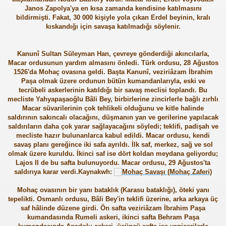
Janos Zapolya'ya en kısa zamanda kendisine katılmasını
bildirmişti. Fakat, 30 000 kişiyle yola çıkan Erdel beyinin, kralı
kıskandığı için savaşa katılmadığı söylenir.
Kanunî Sultan Süleyman Han, çevreye gönderdiği akıncılarla,
Macar ordusunun yardım almasını önledi. Türk ordusu, 28 Ağustos
1526'da Mohaç ovasına geldi. Başta Kanunî, veziriâzam İbrahim
Paşa olmak üzere ordunun bütün kumandanlarıyla, eski ve
tecrübeli askerlerinin katıldığı bir savaş meclisi toplandı. Bu
mecliste Yahyapaşaoğlu Bâli Bey, birbirlerine zincirlerle bağlı zırhlı
Macar süvarilerinin çok tehlikeli olduğunu ve kitle halinde
saldırının sakıncalı olacağını, düşmanın yan ve gerilerine yapılacak
saldırıların daha çok yarar sağlayacağını söyledi; teklifi, padişah ve
mecliste hazır bulunanlarca kabul edildi. Macar ordusu, kendi
savaş planı gereğince iki safa ayrıldı. İlk saf, merkez, sağ ve sol
olmak üzere kuruldu. İkinci saf ise dört koldan meydana geliyordu;
Lajos II de bu safta bulunuyordu. Macar ordusu, 29 Ağustos'ta
saldırıya karar verdi.
Kaynakwh:
Mohaç ovasının bir yanı bataklık (Karasu bataklığı), öteki yanı
tepelikti. Osmanlı ordusu, Bâli Bey'in teklifi üzerine, arka arkaya üç
saf hâlinde düzene girdi. Ön safta veziriâzam İbrahim Paşa
kumandasında Rumeli askeri, ikinci safta Behram Paşa
ler