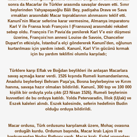
sonra da Macarlar ile Türkler arasında savaşlar devam etti. Sınır
beylerinden Yahyapaşaoğlu Bâli Bey, padişaha Drava ve Sava
ırmakları arasındaki Macar topraklarının alınmasını teklif etti.
Kanunî'nin Macar seferine karar vermesine, Almanya imparatoru
Karl V ile Fransa kralı François I (Fransuva) arasındaki rekabet
sebep oldu. François I'in Pavia'da yenilerek Karl V'e esir düşmesi
üzerine, François'nın annesi Louise de Savoie, Chancelier
Dupart'ın etkisiyle, İstanbul'a elçi göndererek Kanunî'den, oğlunun
kurtarılması için yardım istedi. Kanunî, Karl V'in gücünü kırmak
için bu yardım teklifini olumlu karşıladı;
Türklere karşı Eflak ve Boğdan beylikleri ile anlaşan Macarlara
savaş açmağa karar verdi. 1526 kışında Rumeli kumandanlarına,
Anadolu beylerbeyi Behram Paşa'ya, Bosna beylerbeyine ve Kırım
hanına, savaşa hazır olmaları bildirildi. Kanunî, 300 top ve 100 000
kişilik bir orduyla yola çıktı (23 Nisan 1526). Rumeli beylerinin
kuvvetleri de bu orduya katıldı. Yolda Petervaradin, İllok (Ujlak) ve
Eszek kaleleri alındı. Eszek kalesinde, seferin hedefinin Budin
olduğu orduya bildirildi.
Macar ordusu, Türk ordusunu karşılamak üzere, Mohaç ovasına
ordugâh kurdu. Ordunun başında, Macar kralı Lajos II ve
başkumandan Nodor Bathory vardı. Macar kralı, Erdel voyvodası