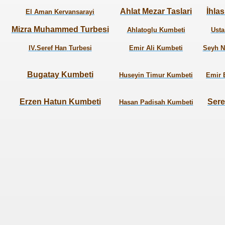
Ahlat Mezar Taslari
İhla
El Aman Kervansarayi
Mizra Muhammed Turbesi
Ahlatoglu Kumbeti
Usta
IV.Seref Han
Turbesi
Emir Ali Kumbeti
Seyh N
Bugatay Kumbeti
Huseyin Timur Kumbeti
Emir 
Erzen Hatun Kumbeti
Sere
Hasan Padisah Kumbeti