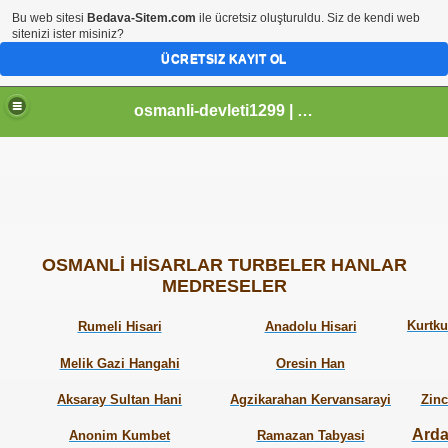
Bu web sitesi
Bedava-Sitem.com
ile ücretsiz oluşturuldu. Siz de kendi web
sitenizi ister misiniz?
ÜCRETSIZ KAYIT OL
osmanli-devleti1299 | Osmanli Devleti | osmanli padisahlari | osmanli vezirleri | Osmanli Ansiklopedi Bilgileri
OSMANLİ HİSARLAR TURBELER HANLAR
MEDRESELER
Kurtku
Rumeli Hisari
Anadolu Hisari
Melik Gazi Hangahi
Oresin Han
Aksaray Sultan Hani
Agzikarahan Kervansarayi
Zinc
Arda
Anonim Kumbet
Ramazan Tabyasi