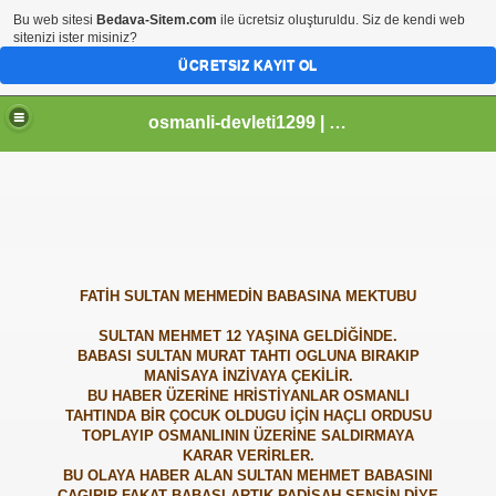
Bu web sitesi
Bedava-Sitem.com
ile ücretsiz oluşturuldu. Siz de kendi web
sitenizi ister misiniz?
ÜCRETSIZ KAYIT OL
osmanli-devleti1299 | Osmanli Devleti | osmanli padisahlari | osmanli vezirleri | Osmanli Ansiklopedi Bilgileri
FATİH SULTAN MEHMEDİN BABASINA MEKTUBU
SULTAN MEHMET 12 YAŞINA GELDİĞİNDE.
BABASI SULTAN MURAT TAHTI OGLUNA BIRAKIP
MANİSAYA İNZİVAYA ÇEKİLİR.
BU HABER ÜZERİNE HRİSTİYANLAR OSMANLI
TAHTINDA BİR ÇOCUK OLDUGU İÇİN HAÇLI ORDUSU
TOPLAYIP OSMANLININ ÜZERİNE SALDIRMAYA
KARAR VERİRLER.
BU OLAYA HABER ALAN SULTAN MEHMET BABASINI
ÇAGIRIR FAKAT BABASI ARTIK PADİŞAH SENSİN DİYE