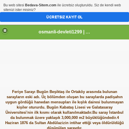
Bu web sitesi
Bedava-Sitem.com
ile ücretsiz oluşturuldu. Siz de kendi web
sitenizi ister misiniz?
ÜCRETSIZ KAYIT OL
osmanli-devleti1299 | Osmanli Devleti | osmanli padisahlari | osmanli vezirleri | Osmanli Ansiklopedi Bilgileri
Feriye Sarayı
Bugün Beşiktaş ile Ortaköy arasında bulunan
sarayların eski adı. Üç bölümden oluşan bu saraylarda padişahın
uygun gördüğü hanedan mensupları ile kışlık dairesi bulunmayan
kişiler otururdu. Bugün Kabataş Lisesi ve Galatasaray
Üniversitesi'nin ilk kısmı olarak kullanılmaktadır.Bu saray İstanbul
da bulunmak üzere yaklaşık 3,000,000 m2 büyüklüğündedir.4
Haziran 1876 da Sultan Abdülazizin intihar ettiği veya öldürüldüğü
düşünülen saraydır.