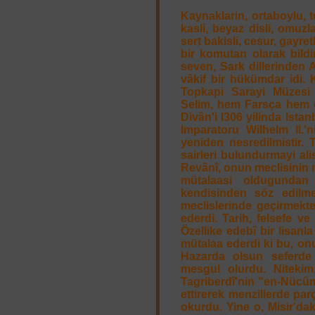
Kaynaklarin, ortaboylu, t
kasli, beyaz disli, omuzla
sert bakisli, cesur, gayre
bir komutan olarak bildi
seven, Sark dillerinden 
vâkif bir hükümdar idi. 
Topkapi Sarayi Müzesi 
Selim, hem Farsça hem d
Divân'i l306 yilinda Ista
Imparatoru Wilhelm II.'
yeniden nesredilmistir. 
sairleri bulundurmayi ali
Revânî, onun meclisinin m
mütalaasi oldugundan
kendisinden söz edilme
meclislerinde geçirmekt
ederdi. Tarih, felsefe ve
Özellike edebî bir lisan
mütalaa ederdi ki bu, on
Hazarda olsun seferde 
mesgul olurdu. Nitekim,
Tagriberdî'nin "en-Nücûm
ettirerek menzillerde pa
okurdu. Yine o, Misir'dak