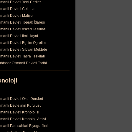
manli Devleti Yeni Ceriler
manli Devleti Cellatlar
manli Devleti Maliye
manli Devleti Toprak İdaresi
manli Devleti Askeri Teskilati
manli Devleti İlmi Hayat
manli Devleti Egitim Ogretim
manli Devleti Sibyan Mektebi
manli Devleti Tasra Teskilati
htasar Osmanli Devleti Tarihi
onoloji
manli Devleti Okul Dersleri
manli Devletinin Kurulusu
manli Devleti Kronolojisi
manli Devleti Kronoloji Arsivi
manli Padisahlari Biyografileri