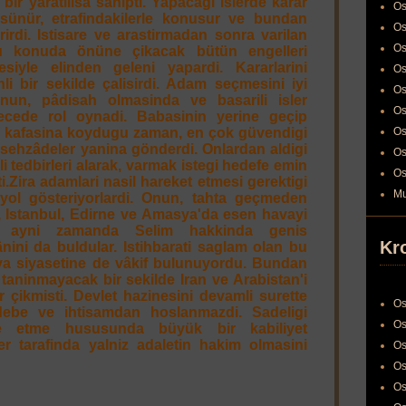
bir yaratilisa sahipti. Yapacagi islerde karar
Os
ünür, etrafindakilerle konusur ve bundan
Os
rirdi. Istisare ve arastirmadan sonra varilan
Os
u konuda önüne çikacak bütün engelleri
siyle elinden geleni yapardi. Kararlarini
Os
li bir sekilde çalisirdi. Adam seçmesini iyi
Os
onun, pâdisah olmasinda ve basarili isler
Os
ecede rol oynadi. Babasinin yerine geçip
i kafasina koydugu zaman, en çok güvendigi
Os
 sehzâdeler yanina gönderdi. Onlardan aldigi
Os
i tedbirleri alarak, varmak istegi hedefe emin
Os
i.Zira adamlari nasil hareket etmesi gerektigi
Mu
yol gösteriyorlardi. Onun, tahta geçmeden
, Istanbul, Edirne ve Amasya'da esen havayi
r, ayni zamanda Selim hakkinda genis
Kr
ni da buldular. Istihbarati saglam olan bu
a siyasetine de vâkif bulunuyordu. Bundan
aninmayacak bir sekilde Iran ve Arabistan'i
r çikmisti. Devlet hazinesini devamli surette
Os
debe ve ihtisamdan hoslanmazdi. Sadeligi
Os
dare etme hususunda büyük bir kabiliyet
er tarafinda yalniz adaletin hakim olmasini
Os
Os
Os