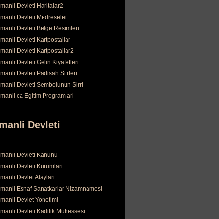
manli Devleti Haritalar2
manli Devleti Medreseler
manli Devleti Belge Resimleri
manli Devleti Kartpostallar
manli Devleti Kartpostallar2
manli Devleti Gelin Kiyafetleri
manli Devleti Padisah Siirleri
manli Devleti Sembolunun Sirri
manli ca Egitim Programlari
manli Devleti
manli Devleti Kanunu
manli Devleti Kurumlari
manli Devlet Alaylari
manli Esnaf Sanatkarlar Nizamnamesi
manli Devlet Yonetimi
manli Devleti Kadilik Muhessesi