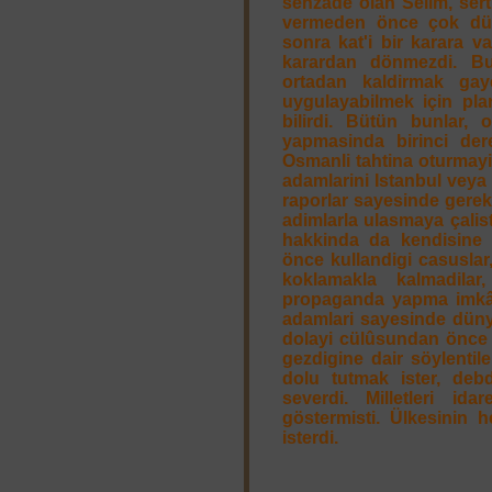
sehzâde olan Selim, sert 
vermeden önce çok düs
sonra kat'i bir karara va
karardan dönmezdi. B
ortadan kaldirmak gaye
uygulayabilmek için plan
bilirdi. Bütün bunlar, 
yapmasinda birinci der
Osmanli tahtina oturmay
adamlarini Istanbul veya
raporlar sayesinde gerekl
adimlarla ulasmaya çalist
hakkinda da kendisine 
önce kullandigi casuslar
koklamakla kalmadila
propaganda yapma imkâni
adamlari sayesinde düny
dolayi cülûsundan önce t
gezdigine dair söylentile
dolu tutmak ister, deb
severdi. Milletleri i
göstermisti. Ülkesinin h
isterdi.