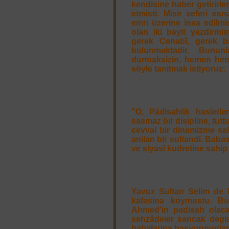
kendisine haber getirirle
etmisti. Misir seferi e
emri üzerine insa edilm
olan iki beyit yazdirmis
gerek Cenabî, gerek b
bulunmaktadir. Bunun
durmaksizin, hemen heme
söyle tanitmak istiyoruz:
"O, Pâdisahlik hasletle
sasmaz bir disipline, tut
cevval bir dinamizme sah
anilan bir sultandi. Baba
ve siyasî kudretine sahip 
Yavuz Sultan Selim de 
kafasina koymustu. Bu
Ahmed'in padisah olacag
sehzâdeler sancak degis
babalarina basvuruyorlar