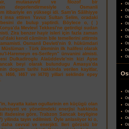
sair, mutasavvif ve filozof bir
Os
li'nin degerlendirmesiyle o, Osmanli
Os
m itibariyle en yüksegi idi. Sam'in Sâlihiyye
Os
 insa ettiren Yavuz Sultan Selim, oradaki
rbesini de bulup yaptirdi. Böylece o, ( )
Os
 Konya'da Mevlevî Tekkesi'ne getirdigi sudan
Os
ti. Zira benzer hayir isleri için fazla zaman
Os
l'daki kendi câmiinin bile temellerini attirmis
lamamisti. Osmanli Devleti'nin 9. hükümdari
Os
 Müslüman - Türk âleminin ilk halifesi olarak
Os
u'l-Haremeyn es-Serifeyn" ünvanini almisti.
Os
esi Dulkadiroglu Alaüddevle'nin kizi Ayse
sancak beyi olarak bulundugu Amasya'da
n dogum tarihi hakkinda verilen kayitlar,
Os
. l466, l467 ve l470) yillari seklinde epey
.
Os
Os
'in, hayatta kalan ogullarinin en küçügü olan
Os
sahsiyeti ve yönetimdeki enerjisi hakkinda
Os
endi ifadesine göre, Trabzon Sancak beyligine
Os
 yilinda tayin edilmisti. Öyle anlasiiyor ki o,
daha cevval ve enerjikti. Ileri görüslü bir
Os