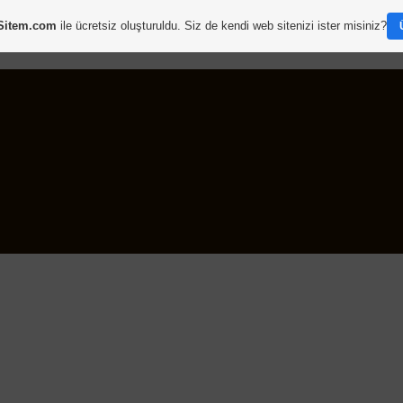
Sitem.com
ile ücretsiz oluşturuldu. Siz de kendi web sitenizi ister misiniz?