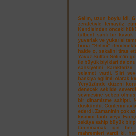
Selim, uzun boylu idi. G
zerafetiyle temayüz etmi
Kendisinden önceki hüküm
tülbent sarili bir kavuk
yuvarlak ve yukarisi tama
buna "Selimî" denilmekte
halde o, sakalini tiras et
Yavuz Sultan Selim'in göz
ile büyük biyiklari da onu
sahsiyetini karekterize
selamet vardi. Siiri sev
baskiya egilimli olarak ke
Yeryüzünde düzeni korum
denecek sekilde severdi.
sevmesine sebep olmust
bir dinamizme sahipti.
düskündü. Günlerini avl
ederdi. Zamaninin çok az
kismini tarih veya Farsç
zekâya sahip büyük bir p
taninmamak için her d
mahremleri vardi ki, her