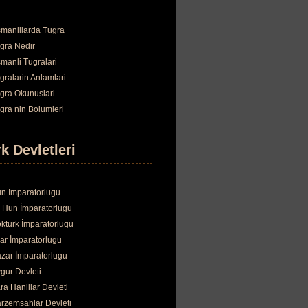
manlilarda Tugra
gra Nedir
manli Tugralari
gralarin Anlamlari
gra Okunuslari
gra nin Bolumleri
k Devletleri
n İmparatorlugu
 Hun İmparatorlugu
kturk İmparatorlugu
ar İmparatorlugu
zar İmparatorlugu
gur Devleti
ra Hanlilar Devleti
rzemsahlar Devleti