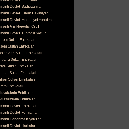
manli Devletin de İslam
manli Devleti Sadrazamlar
manli Devleti Cihan Hakimiyeti
manli Devleti Medeniyet Yonetimi
manli Ansiklopedisi Cilt 1
manli Devleti Turkcesi Sozlugu
rrem Sultan Entrikalari
sem Sultan Entrikalari
hidevran Sultan Entrikalari
rbanu Sultan Entrikalari
fiye Sultan Entrikalari
ndan Sultan Entrikalari
rhan Sultan Entrikalari
rem Entrikalari
hzadelerin Entrikalari
drazamlarin Entrikalari
manli Devleti Entrikalari
manli Devleti Fermanlar
manli Donanma Kiyafetleri
manli Devleti Haritalar