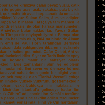
Os
oparlak ve kirmiziya çalan beyaz yüzlü, çatik
Os
ri ile gögüs arasi açik, sakalsiz, pala biyikli,
Os
tli, çok mahir bir avci, harp sanatinda emsalsiz
Os
rdikleri Yavuz Sultan Selim, âlim ve edipleri
Os
Arapça ve bilhassa Farsça'ya tam manasi ile
Kendi el yazisi ile olan Farsça manzumeleri,
Os
Arsivi'nde bulunmaktadirlar. Yavuz Sultan
Hu
e Türkçe siir söyleyebiliyordu. Farsça olan
Ko
nbul'da basilmis olup, l904 tarihinde de Alman
nin emri ile Paul Horn tarafindan Berlin'de
Ma
Trabzon'daki valiliginden itibaren meclisinde
Nu
skanlik haline getirmisti. Câfer Çelebi, Ahi ve
Sa
üdavimleri idiler. Siyer ve Tarih ilminde epey
Ha
 bu konuda mahir bir sahsiyet olarak
ktedir. Bos zamanlarini âlim ve ediplerin
Tu
en hoslanirdi. Ilmi sever ve ülemaya hürmet
Ha
 tasavvuf sahalarinda genis bir bilgisi vardi.
Se
la ve pek muglak olan "Tarih-i Vassaf"i çokça
un ilimdeki yüksek vukufunu göstermektedir.
Sa
olsun, vakit buldukça ilmî mütalaalar ile
Os
 Misir'dan Istanbul'a gelinceye kadar Ibn
Os
u'z-Zâhire" adli eserini Ibn Kemâl'e tercüme
Os
rça parça kendisine takdim edilen tercümeleri
i ikameti esnasinda, Hind ve Çin haritalarini
Os