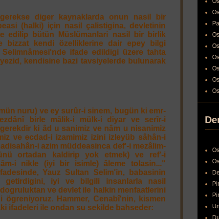
Os
Os
gerekse diger kaynaklarda onun nasil bir
Pa
si (halki) için nasil çalistigina, devletinin
re edilip bütün Müslümanlari nasil bir birlik
Os
 bizzat kendi özelliklerine dair epey bilgi
Os
 Selimnâmesi'nde ifade edildigi üzere tahta
Os
âyezid, kendisine bazi tavsiyelerde bulunarak
Os
Os
Os
mün nuru) ve ey surûr-i sinem, bugün ki emr-
Den
zdânî birle mâlik-i mülk-i diyar ve serîr-i
, gerekdir ki âd u sanimiz ve nâm u nisanimiz
miz ve ecdad-i izamimiz izini izleyüb sâhân-i
adisahân-i azim müddeasinca def'-i mezâlim-
Os
ünü ortadan kaldirip yok etmek) ve ref'-i
Os
m-i nikle (iyi bir isimle) âleme tolasin..."
fadesinde, Yauz Sultan Selim'in, babasinin
De
 getirdigini, iyi ve bilgili insanlarla nasil
Pi
ogruluktan ve devlet ile halkin menfaatlerini
Pi
ni ögreniyoruz. Hammer, Cenabî'nin, kismen
Un
ki ifadeleri ile ondan su sekilde bahseder:
Du