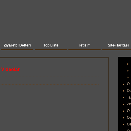
Ziyaretci Defteri
Top Liste
iletisim
Site-Haritasi
 Videolar
Os
Os
Ta
Zi
Os
Os
Os