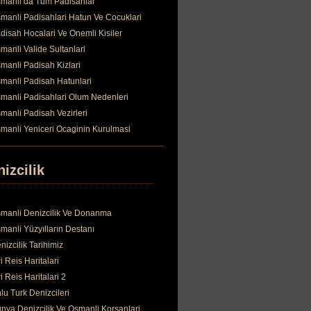
manli da Tum Padisahlar
manli Padisahlari Hatun Ve Cocuklari
disah Hocalari Ve Onemli Kisiler
manli Valide Sultanlari
manli Padisah Kizlari
manli Padisah Hatunlari
manli Padisahlari Olum Nedenleri
manli Padisah Vezirleri
manli Yeniceri Ocaginin Kurulmasi
izcilik
manli Denizcilik Ve Donanma
manli Yüzyılların Destanı
nizcilik Tarihimiz
ri Reis Haritalari
ri Reis Haritalari 2
lu Turk Denizcileri
nya Denizcilik Ve Osmanli Korsanlari