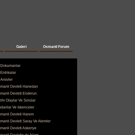
Galeri
Osmanli Forum
Dokumanlar
Entrikalar
Arsivler
manli Devleti Hanedan
manli Devleti Enderun
rihi Olaylar Ve Sorular
ndanlar Ve Iskenceler
manli Devleti Harem
manli Devleti Saray Ve Alemler
manli Devleti Askeriye