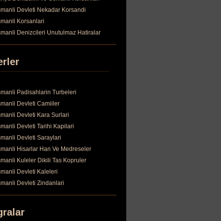
manli Devleti Nekadar Korsandi
manli Korsanlari
manli Denizcileri Unutulmaz Hatiralar
erler
manli Padisahlarin Turbeleri
manli Devleti Camiiler
manli Devleti Kara Surlari
manli Devleti Tarihi Kapilari
manli Devleti Saraylari
manli Hisarlar Han Ve Medreseler
manli Kuleler Dikili Tas Kopruler
manli Devleti Kaleleri
manli Devleti Zindanlari
gralar