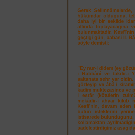
Gerek Selimnâmelerde, 
hükümdar olduguna, tebea
daha iyi bir sekilde ida
altinda toplayacagina ve
bulunmaktadir. Kesfî'nin
geçtigi gün, babasi II. B
söyle demisti:
"Ey nur-i didem (ey gözü
i Rabbânî ve takdir-i Ye
saltanata sehr yar oldin
gözleyip ve âbâ-i kirami
kadim muktezasinca ve p
i esrâr (kötülerin zulm
mekâdir-i ahyar kilub nâ
Kesfî'nin, devam eden i
bütün isteklerini yerine
istisarede bulundugunu, d
kollamaktan ayrilmadigi
sadelestirdigimiz asagida