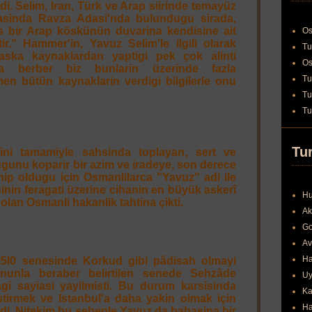
rdi. Selim, Iran, Türk ve Arap siirinde temayüz
snasinda Ravza Adasi'nda bulundugu sirada,
is bir Arap köskünün duvarina kendisine ait
Os
tir." Hammer'in, Yavuz Selim'le ilgili olarak
Tu
aska kaynaklardan yaptigi pek çok alinti
Os
la berber biz bunlarin üzerinde fazla
Tu
n bütün kaynaklarin verdigi bilgilerle onu
Tu
Tu
Tur
rini tamamiyle sahsinda toplayan, sert ve
tugunu koparir bir azim ve iradeye, son derece
ip oldugu için Osmanlilarca "Yavuz" adi ile
sinin feragati üzerine cihanin en büyük askerî
Hu
olan Osmanli hakanlik tahtina çikti.
Ak
Go
Av
Ha
l5l0 senesinde Korkud gibi pâdisah olmayi
nunla beraber belirtilen senede Sehzâde
Uy
i sayiasi yayilmisti. Bu durum karsisinda
Ka
tirmek ve Istanbul'a daha yakin olmak için
Ha
di. Nitekim bu sebeple Yavuz da babasina bir