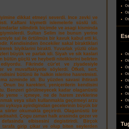
Os
Os
iyimine dikkat etmeyi severdi. Ince zevki ve
Os
sti. Kaftani kiymetli islemelerle süslü idi.
darlar silindirik biçimde ve asagi kisminda
 giymislerdi. Sultan Selim ise bunun yerine
Es
miyle sal ile örtülmüs bir kavuk kabul etti ki,
dir. Kendisinden öncekiler sakal biraktiklari
tirerek biyiklarini birakti. Yuvarlak yüzlü olan
leri büyük ve parlak idi. Siyah ve sik kaslari
Os
n bütün güçlü ve heybetli niteliklerini belirten
Os
 ediyordu. Fikrinde cür'et ve ziyadesiyle
Os
er ve muvaffakiyetle söylerdi. Öfkeli, sert,
Os
ndisini bütünü ile halkin islerine hasretmisti.
a azminde idi. Bu yüzden savasi ihtirasli
Os
 Onun bu karekteri, yeniçerilerin kendisini
Os
u. Benzeri görülmeyecek kadar olaganüstü
Os
 Ne yeme - içmeye, ne de harem zevklerine
anmak veya silah kullanmakla geçirmeyi arzu
Os
ini uykuya ayirdigindan gecelerinin büyük bir
Os
a siirler okumakla geçirirdi. Olaganüstü bir
adisahti. Çogu zaman halk arasinda gezer ve
efasinda elbisesini degistirirdi. Birçok
Tu
 tarafa girip çikar ve olup biten seylerden