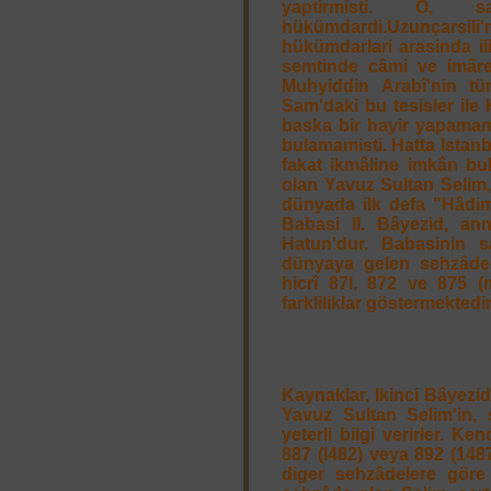
yaptirmisti. O, 
hükümdardi.Uzunçarsi
hükümdarlari arasinda ili
semtinde câmi ve imâret
Muhyiddin Arabî'nin tü
Sam'daki bu tesisler ile
baska bir hayir yapamamis
bulamamisti. Hatta Istanbu
fakat ikmâline imkân bu
olan Yavuz Sultan Selim,
dünyada ilk defa "Hâdim
Babasi II. Bâyezid, ann
Hatun'dur. Babasinin 
dünyaya gelen sehzâdeni
hicrî 87l, 872 ve 875 (m
farkliliklar göstermektedir
Kaynaklar, Ikinci Bâyezid
Yavuz Sultan Selim'in, 
yeterli bilgi verirler. K
887 (l482) veya 892 (1487)
diger sehzâdelere göre 