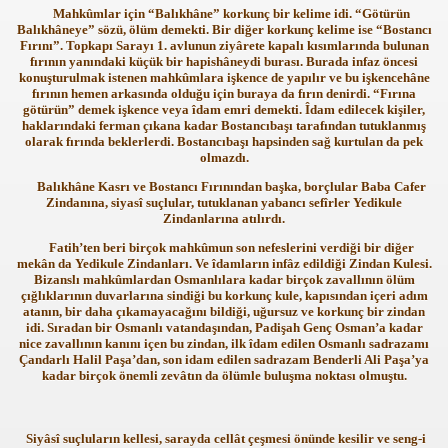
Mahkûmlar için “Balıkhâne” korkunç bir kelime idi. “Götürün
Balıkhâneye” sözü, ölüm demekti. Bir diğer korkunç kelime ise “Bostancı
Fırını”. Topkapı Sarayı 1. avlunun ziyârete kapalı kısımlarında bulunan
fırının yanındaki küçük bir hapishâneydi burası. Burada infaz öncesi
konuşturulmak istenen mahkûmlara işkence de yapılır ve bu işkencehâne
fırının hemen arkasında olduğu için buraya da fırın denirdi. “Fırına
götürün” demek işkence veya îdam emri demekti. Îdam edilecek kişiler,
haklarındaki ferman çıkana kadar Bostancıbaşı tarafından tutuklanmış
olarak fırında beklerlerdi. Bostancıbaşı hapsinden sağ kurtulan da pek
olmazdı.
Balıkhâne Kasrı ve Bostancı Fırınından başka, borçlular Baba Cafer
Zindanına, siyasî suçlular, tutuklanan yabancı sefîrler Yedikule
Zindanlarına atılırdı.
Fatih’ten beri birçok mahkûmun son nefeslerini verdiği bir diğer
mekân da Yedikule Zindanları. Ve îdamların infâz edildiği Zindan Kulesi.
Bizanslı mahkûmlardan Osmanlılara kadar birçok zavallının ölüm
çığlıklarının duvarlarına sindiği bu korkunç kule, kapısından içeri adım
atanın, bir daha çıkamayacağını bildiği, uğursuz ve korkunç bir zindan
idi. Sıradan bir Osmanlı vatandaşından, Padişah Genç Osman’a kadar
nice zavallının kanını içen bu zindan, ilk îdam edilen Osmanlı sadrazamı
Çandarlı Halil Paşa’dan, son idam edilen sadrazam Benderli Ali Paşa’ya
kadar birçok önemli zevâtın da ölümle buluşma noktası olmuştu.
Siyâsî suçluların kellesi, sarayda cellât çeşmesi önünde kesilir ve seng-i