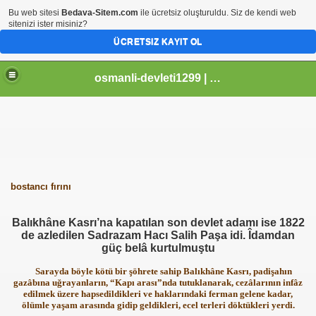
Bu web sitesi
Bedava-Sitem.com
ile ücretsiz oluşturuldu. Siz de kendi web
sitenizi ister misiniz?
ÜCRETSIZ KAYIT OL
osmanli-devleti1299 | Osmanli Devleti | osmanli padisahlari | osmanli vezirleri | Osmanli Ansiklopedi Bilgileri
bostancı fırını
Balıkhâne Kasrı’na kapatılan son devlet adamı ise 1822
de azledilen Sadrazam Hacı Salih Paşa idi. Îdamdan
güç belâ kurtulmuştu
Sarayda böyle kötü bir şöhrete sahip Balıkhâne Kasrı, padişahın
gazâbına uğrayanların, “Kapı arası”nda tutuklanarak, cezâlarının infâz
edilmek üzere hapsedildikleri ve haklarındaki ferman gelene kadar,
ölümle yaşam arasında gidip geldikleri, ecel terleri döktükleri yerdi.