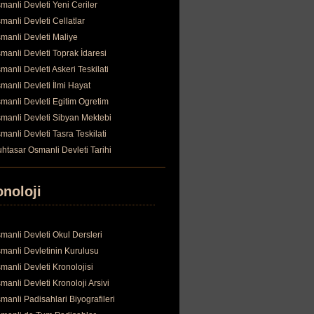
manli Devleti Yeni Ceriler
manli Devleti Cellatlar
manli Devleti Maliye
manli Devleti Toprak İdaresi
manli Devleti Askeri Teskilati
manli Devleti İlmi Hayat
manli Devleti Egitim Ogretim
manli Devleti Sibyan Mektebi
manli Devleti Tasra Teskilati
htasar Osmanli Devleti Tarihi
onoloji
manli Devleti Okul Dersleri
manli Devletinin Kurulusu
manli Devleti Kronolojisi
manli Devleti Kronoloji Arsivi
manli Padisahlari Biyografileri