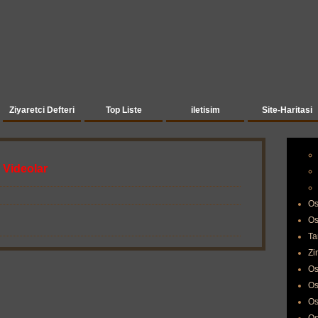
Ziyaretci Defteri
Top Liste
iletisim
Site-Haritasi
 Videolar
Os
Os
Ta
Zi
Os
Os
Os