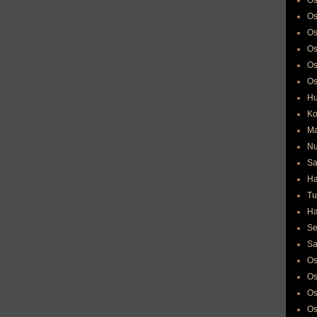
Os
Os
Os
Os
Os
Os
Hu
Ko
Ma
Nu
Sa
Ha
Tu
Ha
Se
Sa
Os
Os
Os
Os