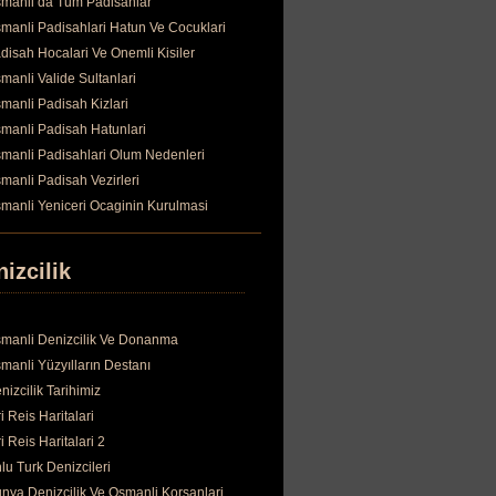
manli da Tum Padisahlar
manli Padisahlari Hatun Ve Cocuklari
disah Hocalari Ve Onemli Kisiler
manli Valide Sultanlari
manli Padisah Kizlari
manli Padisah Hatunlari
manli Padisahlari Olum Nedenleri
manli Padisah Vezirleri
manli Yeniceri Ocaginin Kurulmasi
izcilik
manli Denizcilik Ve Donanma
manli Yüzyılların Destanı
nizcilik Tarihimiz
ri Reis Haritalari
ri Reis Haritalari 2
lu Turk Denizcileri
nya Denizcilik Ve Osmanli Korsanlari