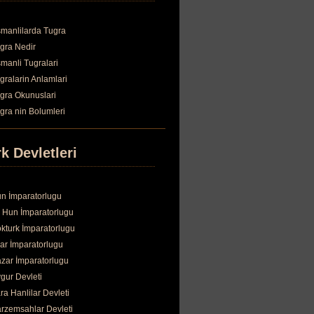
manlilarda Tugra
gra Nedir
manli Tugralari
gralarin Anlamlari
gra Okunuslari
gra nin Bolumleri
k Devletleri
n İmparatorlugu
 Hun İmparatorlugu
kturk İmparatorlugu
ar İmparatorlugu
zar İmparatorlugu
gur Devleti
ra Hanlilar Devleti
rzemsahlar Devleti