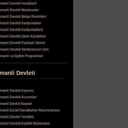
manli Devleti Haritalar2
manli Devleti Medreseler
manli Devleti Belge Resimleri
manli Devleti Kartpostallar
manli Devleti Kartpostallar2
manli Devleti Gelin Kiyafetleri
manli Devleti Padisah Siirleri
manli Devleti Sembolunun Sirri
manli ca Egitim Programlari
manli Devleti
manli Devleti Kanunu
manli Devleti Kurumlari
manli Devlet Alaylari
manli Esnaf Sanatkarlar Nizamnamesi
manli Devlet Yonetimi
manli Devleti Kadilik Muhessesi