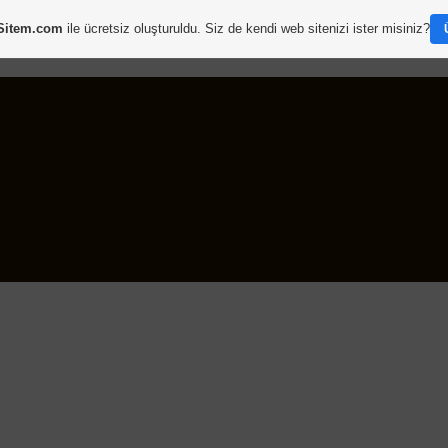
Sitem.com
ile ücretsiz oluşturuldu. Siz de kendi web sitenizi ister misiniz?