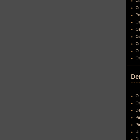
Os
Os
Pa
Os
Os
Os
Os
Os
Os
Den
Os
Os
De
Pi
Pi
Un
Du