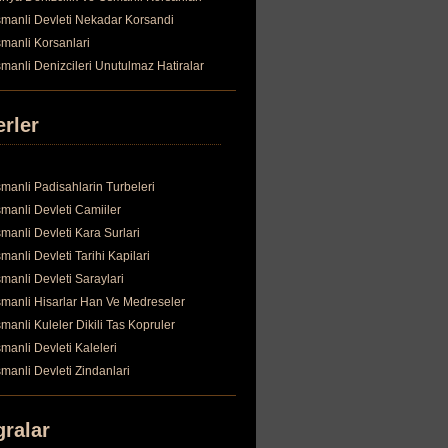
manli Devleti Nekadar Korsandi
manli Korsanlari
manli Denizcileri Unutulmaz Hatiralar
erler
manli Padisahlarin Turbeleri
manli Devleti Camiiler
manli Devleti Kara Surlari
manli Devleti Tarihi Kapilari
manli Devleti Saraylari
manli Hisarlar Han Ve Medreseler
manli Kuleler Dikili Tas Kopruler
manli Devleti Kaleleri
manli Devleti Zindanlari
gralar