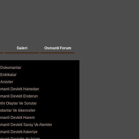
Galeri
Osmanli Forum
Dokumanlar
Entrikalar
Arsivler
manli Devleti Hanedan
manli Devleti Enderun
rihi Olaylar Ve Sorular
ndanlar Ve Iskenceler
manli Devleti Harem
manli Devleti Saray Ve Alemler
manli Devleti Askeriye