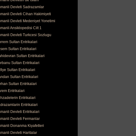
manli Devletin de İslam
manli Devleti Sadrazamlar
manli Devleti Cihan Hakimiyeti
manli Devleti Medeniyet Yonetimi
manli Ansiklopedisi Cilt 1
manli Devleti Turkcesi Sozlugu
rrem Sultan Entrikalari
sem Sultan Entrikalari
hidevran Sultan Entrikalari
rbanu Sultan Entrikalari
fiye Sultan Entrikalari
ndan Sultan Entrikalari
rhan Sultan Entrikalari
rem Entrikalari
hzadelerin Entrikalari
drazamlarin Entrikalari
manli Devleti Entrikalari
manli Devleti Fermanlar
manli Donanma Kiyafetleri
manli Devleti Haritalar