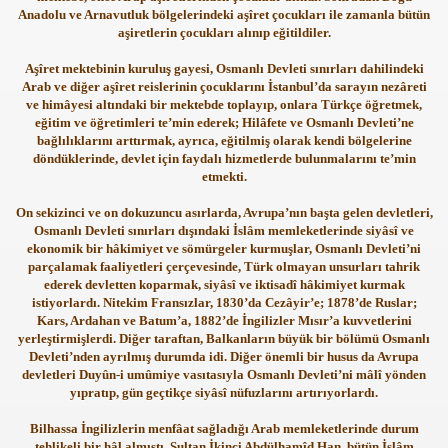
Anadolu ve Arnavutluk bölgelerindeki aşîret çocukları ile zamanla bütün
aşiretlerin çocukları alınıp eğitildiler.
Aşîret mektebinin kuruluş gayesi, Osmanlı Devleti sınırları dahilindeki
Arab ve diğer aşîret reislerinin çocuklarını İstanbul’da sarayın nezâreti
ve himâyesi altındaki bir mektebde toplayıp, onlara Türkçe öğretmek,
eğitim ve öğretimleri te’min ederek; Hilâfete ve Osmanlı Devleti’ne
bağlılıklarını arttırmak, ayrıca, eğitilmiş olarak kendi bölgelerine
döndüklerinde, devlet için faydalı hizmetlerde bulunmalarını te’min
etmekti.
On sekizinci ve on dokuzuncu asırlarda, Avrupa’nın başta gelen devletleri,
Osmanlı Devleti sınırları dışındaki İslâm memleketlerinde siyâsî ve
ekonomik bir hâkimiyet ve sömürgeler kurmuşlar, Osmanlı Devleti’ni
parçalamak faaliyetleri çerçevesinde, Türk olmayan unsurları tahrik
ederek devletten koparmak, siyâsî ve iktisadî hâkimiyet kurmak
istiyorlardı. Nitekim Fransızlar, 1830’da Cezâyir’e; 1878’de Ruslar;
Kars, Ardahan ve Batum’a, 1882’de İngilizler Mısır’a kuvvetlerini
yerleştirmişlerdi. Diğer taraftan, Balkanların büyük bir bölümü Osmanlı
Devleti’nden ayrılmış durumda idi. Diğer önemli bir husus da Avrupa
devletleri Duyûn-i umûmiye vasıtasıyla Osmanlı Devleti’ni mâlî yönden
yıpratıp, gün geçtikçe siyâsî nüfuzlarını artırıyorlardı.
Bilhassa İngilizlerin menfâat sağladığı Arab memleketlerinde durum
tehlikeli bir hâl almıştı. Sultan İkinci Abdülhamîd Han, bütün İslâm