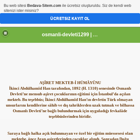
Bu web sitesi
Bedava-Sitem.com
ile ücretsiz oluşturuldu. Siz de kendi web
sitenizi ister misiniz?
ÜCRETSIZ KAYIT OL
osmanli-devleti1299 | Osmanli Devleti | osmanli padisahlari | osmanli vezirleri | Osmanli Ansiklopedi Bilgileri
AŞÎRET MEKTEB-İ HÜMÂYÛNU
İkinci Abdülhamîd Han tarafından, 1892 (H. 1310) senesinde Osmanlı
Devleti’ne mensub aşîret çocuklarının eğitimi için İstanbul’da açılan
mekteb. Bu teşebbüs; İkinci Abdülhamîd Han’ın devletin Türk olmayan
unsurlarını kendilerine sâhib ve dış tahriklerden uzak tutmak ve bilhassa
Osmanlı Devleti’ne bağlı bulundurmak için uyguladığı fevkalâde
teşebbüslerinden biridir.
Saraya bağlı halka açık bulunmayan ve özel bir eğitim müessesesi olan
mektebe, önce Arap aşiretlerinden çocuklar alındı. Sonradan Doğu