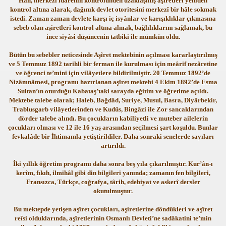
Han, merkezî idarenin kontrolünden uzaklaşmış aşiretleri yeniden
kontrol altına alarak, dağınık devlet otoritesini merkezî bir hâle sokmak
istedi. Zaman zaman devlete karşı iç isyânlar ve karışıklıklar çıkmasına
sebeb olan aşiretleri kontrol altına almak, bağlılıklarını sağlamak, bu
ince siyâsî düşüncenin tatbiki ile mümkün oldu.
Bütün bu sebebler neticesinde Aşîret mektebinin açılması kararlaştırılmış
ve 5 Temmuz 1892 tarihli bir ferman ile kurulması için meârif nezâretine
ve öğrenci te’mini için vilâyetlere bildirilmiştir. 20 Temmuz 1892’de
Nizâmnâmesi, programı hazırlanan aşîret mektebi 4 Ekim 1892’de Esma
Sultan’ın oturduğu Kabataş’taki sarayda eğitim ve öğretime açıldı.
Mektebe talebe olarak; Haleb, Bağdâd, Suriye, Musul, Basra, Diyârbekir,
Trablusgarb vilâyetlerinden ve Kudüs, Bingâzi ile Zor sancaklarından
dörder talebe alındı. Bu çocukların kabiliyetli ve muteber ailelerin
çocukları olması ve 12 ile 16 yaş arasından seçilmesi şart koşuldu. Bunlar
fevkalâde bir İhtimamla yetiştirildiler. Daha sonraki senelerde sayıları
artırıldı.
İki yıllık öğretim programı daha sonra beş yıla çıkarılmıştır. Kur’ân-ı
ri
kerîm, fıkıh, ilmihâl gibi din bilgileri yanında; zamanın fen bilgileri,
Fransızca, Türkçe, coğrafya, târih, edebiyat ve askerî dersler
okutulmuştur.
Bu mektepde yetişen aşîret çocukları, aşiretlerine döndükleri ve aşîret
reîsi olduklarında, aşîretlerinin Osmanlı Devleti’ne sadâkatini te’min