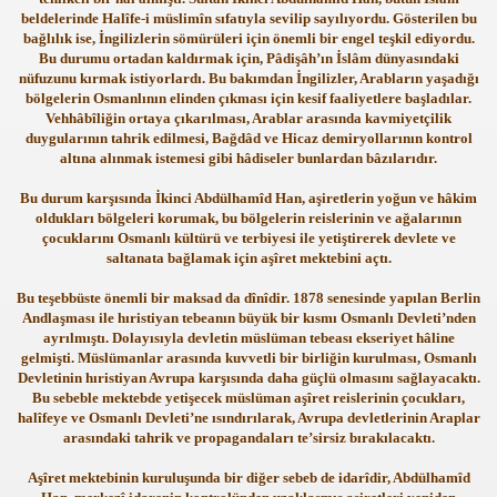
beldelerinde Halîfe-i müslimîn sıfatıyla sevilip sayılıyordu. Gösterilen bu
bağlılık ise, İngilizlerin sömürüleri için önemli bir engel teşkil ediyordu.
Bu durumu ortadan kaldırmak için, Pâdişâh’ın İslâm dünyasındaki
nüfuzunu kırmak istiyorlardı. Bu bakımdan İngilizler, Arabların yaşadığı
bölgelerin Osmanlının elinden çıkması için kesif faaliyetlere başladılar.
Vehhâbîliğin ortaya çıkarılması, Arablar arasında kavmiyetçilik
duygularının tahrik edilmesi, Bağdâd ve Hicaz demiryollarının kontrol
altına alınmak istemesi gibi hâdiseler bunlardan bâzılarıdır.
Bu durum karşısında İkinci Abdülhamîd Han, aşiretlerin yoğun ve hâkim
oldukları bölgeleri korumak, bu bölgelerin reislerinin ve ağalarının
çocuklarını Osmanlı kültürü ve terbiyesi ile yetiştirerek devlete ve
saltanata bağlamak için aşîret mektebini açtı.
Bu teşebbüste önemli bir maksad da dînîdir. 1878 senesinde yapılan Berlin
Andlaşması ile hıristiyan tebeanın büyük bir kısmı Osmanlı Devleti’nden
ayrılmıştı. Dolayısıyla devletin müslüman tebeası ekseriyet hâline
gelmişti. Müslümanlar arasında kuvvetli bir birliğin kurulması, Osmanlı
Devletinin hıristiyan Avrupa karşısında daha güçlü olmasını sağlayacaktı.
Bu sebeble mektebde yetişecek müslüman aşîret reislerinin çocukları,
halîfeye ve Osmanlı Devleti’ne ısındırılarak, Avrupa devletlerinin Araplar
arasındaki tahrik ve propagandaları te’sirsiz bırakılacaktı.
Aşîret mektebinin kuruluşunda bir diğer sebeb de idarîdir, Abdülhamîd
ler