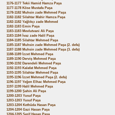
1176-1177 Tekii Hamid Hamza Paşa
1177-1178 Köse Mustafa Paşa
1178-1182 Muhsin zade Mehmed Paşa
1182-1182 Silahtar Mahir Hamza Paşa
1182-1182 Yağlıkçı zade Mehmed
1182-1183 Emin Paşa
1183-1183 Mevlutvani Ali Paşa
1183-1184 İvaz zade Halil Paşa
1184-1185 Silahtar Mehmed Paşa
1185-1187 Muhsin zade Mehmed Paşa (2. defa)
u
1187-1188 Muhsin zade Mehmed Paşa (3. defa)
1188-1189 İzzet Mehmed Paşa
1189-1190 Derviş Mehmed Paşa
si
1190-1192 Darendeli Mehmed Paşa
1192-1193 Kalafat Mehmed Paşa
deler
1193-1195 Silahtar Mehmed Paşa
1195-1196 İzzet Mehmed Paşa (2. defa)
1196-1197 Yeğen Elhac Mehmed Paşa
1197-1199 Halil Mehmed Paşa
1199-1200 Şahin Ali Paşa
1200-1203 Yusuf Paşa
1203-1203 Yusuf Paşa
1203-1204 Kethüda Hasan Paşa
1204-1204 Gazi Hasan Paşa
1204-1205 Şerif Hasan Paşa