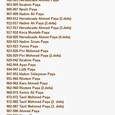
902-903 Hersekzade Ahmed Paşa
903-905 İbrahim Paşa
905-907 Nesih Paşa
907-909 Hadım Ali Paşa
909-912 Hersekzade Ahmed Paşa (2.defa)
912-917 Hadım Ali Paşa (2.defa)
917-917 Hersekzade Ahmed Paşa (3.defa)
917-918 Koca Mustafa Paşa
918-920 Hersekzade Ahmet Paşa (4.defa)
920-923 Hadım Sinan Paşa
923-923 Yunus Paşa
923-926 Piri Mehmed Paşa
926-929 Piri Mehmed Paşa (2.defa)
929-942 İbrahim Paşa
942-944 Ayas Paşa
944-947 Lütfi Paşa
947-951 Hadım Süleyman Paşa
951-960 Rüstem Paşa
960-962 Kara Ahmed Paşa
962-968 Rüstem Paşa (2.defa)
968-972 Semiz Ali Paşa
972-972 Tavil Mehmed Paşa
972-982 Tavil Mehmed Paşa (2. defa)
982-987 Tavil Mehmed Paşa (3. defa)
987-988 Ahmed Paşa