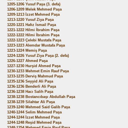
1205-1206 Yusuf Paşa (3. defa)
1206-1209 Melek Mehmed Paşa
1209-1213 İzzet Mehmed Paşa
1213-1220 Yusuf Ziya Paşa
1220-1221 Hafız İsmail Paşa
1221-1222 Hilmi İbrahim Paşa
1222-1222 Hilmi İbrahim Paşa
1222-1223 Çelebi Mustafa Paşa
1223-1223 Alemdar Mustafa Paşa
1223-1224 Memiş Paşa
1224-1226 Yusuf Ziya Paşa (2. defa)
1226-1227 Ahmed Paşa
1227-1230 Hurşid Ahmed Paşa
1230-1233 Mehmet Emin Rauf Paşa
1233-1235 Derviş Mahmud Paşa
1235-1236 Seyyid Ali Paşa
1236-1236 Benderli Ali Paşa
1236-1238 Hacı Salih Paşa
1238-1238 Bostancıbaşı Abdullah Paşa
1238-1239 Silahtar Ali Paşa
1239-1240 Mehmed Said Galib Paşa
1240-1244 Selim Mehmed Paşa
1244-1244 İzzet Mehmed Paşa
1244-1248 Reşid Mehmed Paşa
1248-1254 Mehmed Emin Rauf Paşa