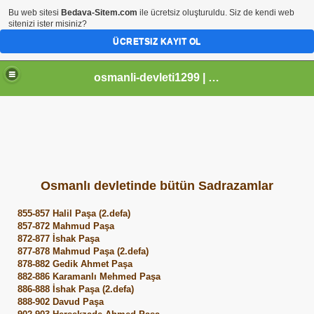
Bu web sitesi
Bedava-Sitem.com
ile ücretsiz oluşturuldu. Siz de kendi web
sitenizi ister misiniz?
ÜCRETSIZ KAYIT OL
osmanli-devleti1299 | Osmanli Devleti | osmanli padisahlari | osmanli vezirleri | Osmanli Ansiklopedi Bilgileri
Osmanlı devletinde bütün Sadrazamlar
855-857 Halil Paşa (2.defa)
857-872 Mahmud Paşa
872-877 İshak Paşa
877-878 Mahmud Paşa (2.defa)
878-882 Gedik Ahmet Paşa
882-886 Karamanlı Mehmed Paşa
886-888 İshak Paşa (2.defa)
888-902 Davud Paşa