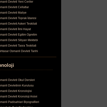
manli Devleti Yeni Ceriler
manli Devleti Cellatlar
manli Devleti Maliye
manli Devleti Toprak İdaresi
manli Devleti Askeri Teskilati
manli Devleti İlmi Hayat
manli Devleti Egitim Ogretim
manli Devleti Sibyan Mektebi
manli Devleti Tasra Teskilati
htasar Osmanli Devleti Tarihi
onoloji
manli Devleti Okul Dersleri
manli Devletinin Kurulusu
manli Devleti Kronolojisi
manli Devleti Kronoloji Arsivi
manli Padisahlari Biyografileri