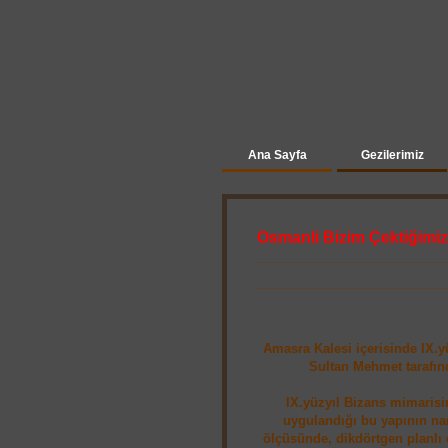
Ana Sayfa
Gezilerimiz
Osmanli Bizim Çektiğimiz
Amasra Kalesi içerisinde IX.y
Sultan Mehmet tarafın
IX.yüzyıl Bizans mimarisin
uygulandığı bu yapının na
ölçüsünde, dikdörtgen planlı