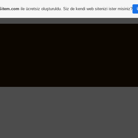
Sitem.com
ile ücretsiz oluşturuldu. Siz de kendi web sitenizi ister misiniz?