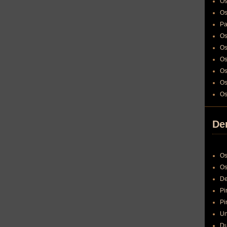
Os
Os
Pa
Os
Os
Os
Os
Os
Os
Den
Os
Os
De
Pi
Pi
Un
Du