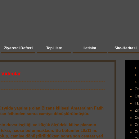
Ziyaretci Defteri
Top Liste
iletisim
Site-Haritasi
 Videolar
Os
Os
Ta
üzyılda yapılmış olan Bizans kilisesi Amasra’nın Fatih
Zi
dan fethinden sonra camiye dönüştürülmüştür.
Os
in duvar işçiliği ve küçük ölçüdeki kilise planının
Os
rteksi, naosu bulunmaktadır. Bu bölümler 19x11 m.
Os
 olup, camiye dönüştürüldükten sonra son cemaat yeri