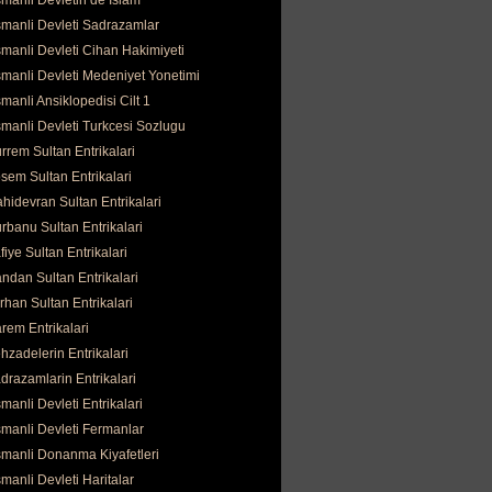
manli Devletin de İslam
manli Devleti Sadrazamlar
manli Devleti Cihan Hakimiyeti
manli Devleti Medeniyet Yonetimi
manli Ansiklopedisi Cilt 1
manli Devleti Turkcesi Sozlugu
rrem Sultan Entrikalari
sem Sultan Entrikalari
hidevran Sultan Entrikalari
rbanu Sultan Entrikalari
fiye Sultan Entrikalari
ndan Sultan Entrikalari
rhan Sultan Entrikalari
rem Entrikalari
hzadelerin Entrikalari
drazamlarin Entrikalari
manli Devleti Entrikalari
manli Devleti Fermanlar
manli Donanma Kiyafetleri
manli Devleti Haritalar