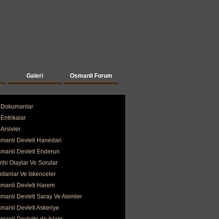
Galeri
Osmanli Forum
Dokumanlar
Entrikalar
Arsivler
manli Devleti Hanedan
manli Devleti Enderun
rihi Olaylar Ve Sorular
ndanlar Ve Iskenceler
manli Devleti Harem
manli Devleti Saray Ve Alemler
manli Devleti Askeriye