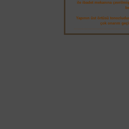
ile ibadet mekanına çevrilmiş
b
Yapının üst örtüsü tonozludur
çok onarım geçir