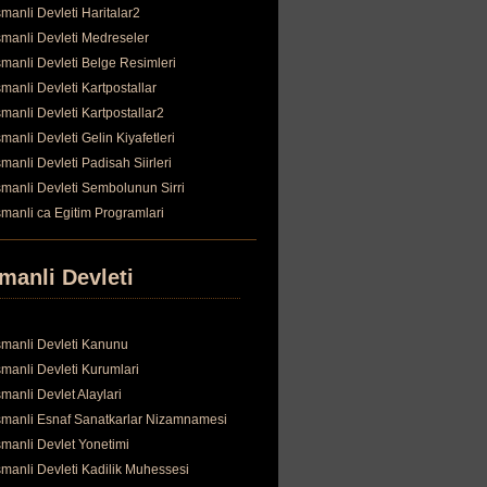
manli Devleti Haritalar2
manli Devleti Medreseler
manli Devleti Belge Resimleri
manli Devleti Kartpostallar
manli Devleti Kartpostallar2
manli Devleti Gelin Kiyafetleri
manli Devleti Padisah Siirleri
manli Devleti Sembolunun Sirri
manli ca Egitim Programlari
manli Devleti
manli Devleti Kanunu
manli Devleti Kurumlari
manli Devlet Alaylari
manli Esnaf Sanatkarlar Nizamnamesi
manli Devlet Yonetimi
manli Devleti Kadilik Muhessesi