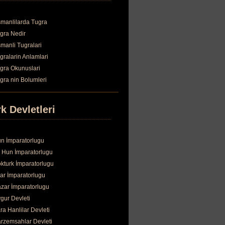
manlilarda Tugra
gra Nedir
manli Tugralari
gralarin Anlamlari
gra Okunuslari
gra nin Bolumleri
k Devletleri
n İmparatorlugu
 Hun İmparatorlugu
kturk İmparatorlugu
ar İmparatorlugu
zar İmparatorlugu
gur Devleti
ra Hanlilar Devleti
rzemsahlar Devleti