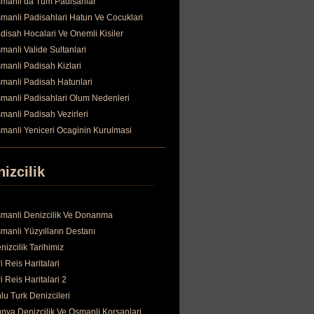
manli da Tum Padisahlar
manli Padisahlari Hatun Ve Cocuklari
disah Hocalari Ve Onemli Kisiler
manli Valide Sultanlari
manli Padisah Kizlari
manli Padisah Hatunlari
manli Padisahlari Olum Nedenleri
manli Padisah Vezirleri
manli Yeniceri Ocaginin Kurulmasi
izcilik
manli Denizcilik Ve Donanma
manli Yüzyılların Destanı
nizcilik Tarihimiz
ri Reis Haritalari
ri Reis Haritalari 2
lu Turk Denizcileri
nya Denizcilik Ve Osmanli Korsanlari