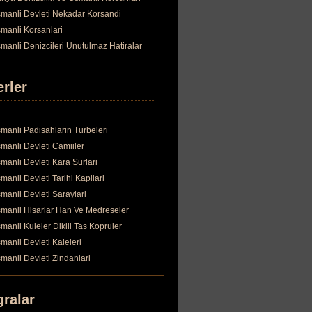
manli Devleti Nekadar Korsandi
manli Korsanlari
manli Denizcileri Unutulmaz Hatiralar
erler
manli Padisahlarin Turbeleri
manli Devleti Camiiler
manli Devleti Kara Surlari
manli Devleti Tarihi Kapilari
manli Devleti Saraylari
manli Hisarlar Han Ve Medreseler
manli Kuleler Dikili Tas Kopruler
manli Devleti Kaleleri
manli Devleti Zindanlari
gralar