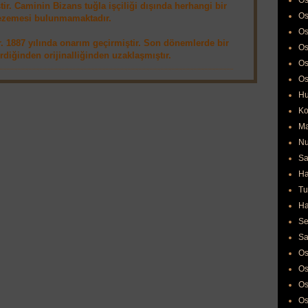
Os
tir. Caminin Bizans tuğla işçiliği dışında herhangi bir
Os
ezemesi bulunmamaktadır.
Os
. 1887 yılında onarım geçirmiştir. Son dönemlerde bir
Os
diğinden orijinalliğinden uzaklaşmıştır.
Os
Os
Hu
Ko
Ma
Nu
Sa
Ha
Tu
Ha
Se
Sa
Os
Os
Os
Os