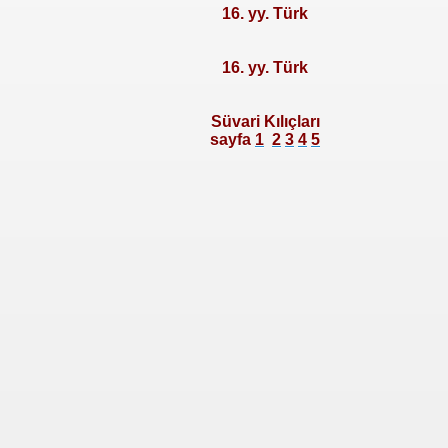
16. yy. Türk
16. yy. Türk
Süvari Kılıçları
sayfa
1
2
3
4
5