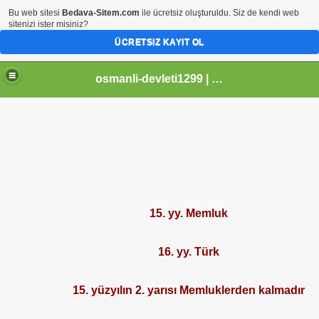
Bu web sitesi
Bedava-Sitem.com
ile ücretsiz oluşturuldu. Siz de kendi web
sitenizi ister misiniz?
ÜCRETSIZ KAYIT OL
osmanli-devleti1299 | Osmanli Devleti | osmanli padisahlari | osmanli vezirleri | Osmanli Ansiklopedi Bilgileri
15. yy. Memluk
16. yy. Türk
15. yüzyılın 2. yarısı Memluklerden kalmadır