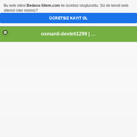
Bu web sitesi
Bedava-Sitem.com
ile ücretsiz oluşturuldu. Siz de kendi web
sitenizi ister misiniz?
ÜCRETSIZ KAYIT OL
osmanli-devleti1299 | Osmanli Devleti | osmanli padisahlari | osmanli vezirleri | Osmanli Ansiklopedi Bilgileri