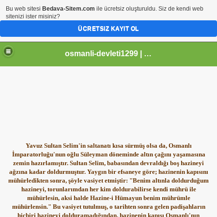
Bu web sitesi
Bedava-Sitem.com
ile ücretsiz oluşturuldu. Siz de kendi web
sitenizi ister misiniz?
ÜCRETSIZ KAYIT OL
osmanli-devleti1299 | Osmanli Devleti | osmanli padisahlari | osmanli vezirleri | Osmanli Ansiklopedi Bilgileri
Yavuz Sultan Selim'in saltanatı kısa sürmüş olsa da, Osmanlı
İmparatorluğu'nun oğlu Süleyman döneminde altın çağını yaşamasına
zemin hazırlamıştır. Sultan Selim, babasından devraldığı boş hazineyi
ağzına kadar doldurmuştur. Yaygın bir efsaneye göre; hazinenin kapısını
mühürledikten sonra, şöyle vasiyet etmiştir: "Benim altınla doldurduğum
hazineyi, torunlarımdan her kim doldurabilirse kendi mührü ile
mühürlesin, aksi halde Hazine-i Hümayun benim mührümle
mühürlensin." Bu vasiyet tutulmuş, o tarihten sonra gelen padişahların
hiçbiri hazineyi dolduramadığından, hazinenin kapısı Osmanlı'nın