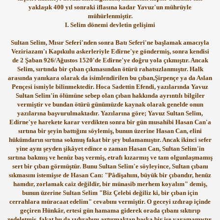
yaklaşık 400 yıl sonraki iflasına kadar Yavuz'un mührüyle
mühürlenmiştir.
I. Selim dönemi devletin gelişimi
Sultan Selim, Mısır Seferi'nden sonra Batı Seferi'ne başlamak amacıyla
Veziriazam'ı Kapıkulu askerleriyle Edirne'ye göndermiş, sonra kendisi
de 2 Şaban 926/Ağustos 1520'de Edirne'ye doğru yola çıkmıştır. Ancak
Selim, sırtında bir çıban çıkmasından ötürü rahatsızlanmıştır. Halk
arasında yanıkara olarak da isimlendirilen bu çıban,Şirpençe ya da Aslan
Pençesi ismiyle bilinmektedir. Hoca Sadettin Efendi, yazılarında Yavuz
Sultan Selim'in ölümüne sebep olan çıban hakkında ayrıntılı bilgiler
vermiştir ve bundan ötürü günümüzde kaynak olarak genelde onun
yazılarına başvurulmaktadır. Yazılarına göre; Yavuz Sultan Selim,
Edirne'ye harekete karar verdikten sonra bir gün musahibi Hasan Can'a
sırtına bir şeyin battığını söylemiş, bunun üzerine Hasan Can, elini
hükümdarın sırtına sokmuş fakat bir şey bulamamıştır. Ancak ikinci sefer
yine aynı şeyden şikâyet edince o zaman Hasan Can, Sultan Selim'in
sırtına bakmış ve henüz baş vermiş, etrafı kızarmış ve tam olgunlaşmamış
sert bir çıban görmüştür. Bunu Sultan Selim'e söyleyince, Sultan çıbanı
sıkmasını istemişse de Hasan Can: "Pâdişahım, büyük bir çıbandır, henüz
hamdır, zorlamak caiz değildir, bir münasib merhem koyalım" demiş,
bunun üzerine Sultan Selim "Biz Çelebi değiliz ki, bir çıban için
cerrahlara müracaat edelim" cevabını vermiştir. O geceyi ızdırap içinde
geçiren Hünkâr, ertesi gün hamama giderek orada çıbanı sıktırıp
zedeletmiş, fakat bu da ızdırabını artırmaktan başka bir işe yaramamıştır.