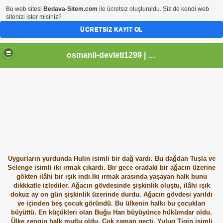
Bu web sitesi
Bedava-Sitem.com
ile ücretsiz oluşturuldu. Siz de kendi web
sitenizi ister misiniz?
ÜCRETSIZ KAYIT OL
osmanli-devleti1299 | Osmanli Devleti | osmanli padisahlari | osmanli vezirleri | Osmanli Ansiklopedi Bilgileri
Uygurların yurdunda Hulin isimli bir dağ vardı. Bu dağdan Tuşla ve
Selenge isimli iki ırmak çıkardı. Bir gece oradaki bir ağacın üzerine
gökten ilâhi bir ışık indi.İki ırmak arasında yaşayan halk bunu
dikkkatle izlediler. Ağacın gövdesinde şişkinlik oluştu, ilâhi ışık
dokuz ay on gün şişkinlik üzerinde durdu. Ağacın gövdesi yarıldı
ve içinden beş çocuk göründü. Bu ülkenin halkı bu çocukları
büyüttü. En küçükleri olan Buğu Han büyüyünce hükümdar oldu.
Ülke zengin halk mutlu oldu. Çok zaman geçti. Yulug Tigin isimli