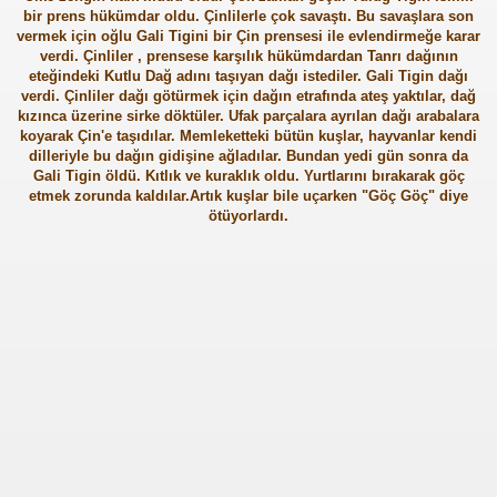
bir prens hükümdar oldu. Çinlilerle çok savaştı. Bu savaşlara son
vermek için oğlu Gali Tigini bir Çin prensesi ile evlendirmeğe karar
verdi. Çinliler , prensese karşılık hükümdardan Tanrı dağının
eteğindeki Kutlu Dağ adını taşıyan dağı istediler. Gali Tigin dağı
verdi. Çinliler dağı götürmek için dağın etrafında ateş yaktılar, dağ
kızınca üzerine sirke döktüler. Ufak parçalara ayrılan dağı arabalara
koyarak Çin'e taşıdılar. Memleketteki bütün kuşlar, hayvanlar kendi
dilleriyle bu dağın gidişine ağladılar. Bundan yedi gün sonra da
Gali Tigin öldü. Kıtlık ve kuraklık oldu. Yurtlarını bırakarak göç
etmek zorunda kaldılar.Artık kuşlar bile uçarken "Göç Göç" diye
ötüyorlardı.