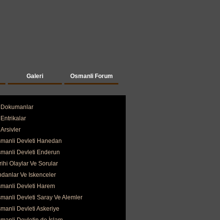
Galeri
Osmanli Forum
Dokumanlar
Entrikalar
Arsivler
manli Devleti Hanedan
manli Devleti Enderun
rihi Olaylar Ve Sorular
ndanlar Ve Iskenceler
manli Devleti Harem
manli Devleti Saray Ve Alemler
manli Devleti Askeriye