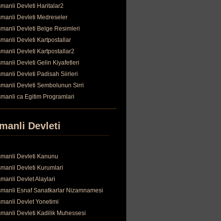
manli Devleti Haritalar2
manli Devleti Medreseler
manli Devleti Belge Resimleri
manli Devleti Kartpostallar
manli Devleti Kartpostallar2
manli Devleti Gelin Kiyafetleri
manli Devleti Padisah Siirleri
manli Devleti Sembolunun Sirri
manli ca Egitim Programlari
manli Devleti
manli Devleti Kanunu
manli Devleti Kurumlari
manli Devlet Alaylari
manli Esnaf Sanatkarlar Nizamnamesi
manli Devlet Yonetimi
manli Devleti Kadilik Muhessesi