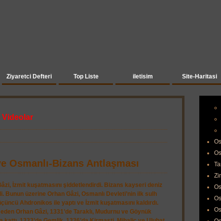
Ziyaretci Defteri
Top Liste
iletisim
Site-Haritasi
 Videolar
Os
Os
i ve Osmanlı-Bizans Antlaşması
Ta
Zi
Gâzi, İzmit kuşatmasını şiddetlendirdi. Bizans kayseri deniz
Os
di. Bunun üzerine Orhan Gâzi, Osmanlı Devleti’nin ilk sulh
Os
üncü Ahdronikos ile yaptı ve İzmit kuşatmasını kaldırdı.
Os
 eden Orhan Gâzi, 1331’de Taraklı, Mudurnu ve Göynük
a kattı. 1333’de Gemlik, 1336’da Kirmasti, Mihaliç ve Ulubat