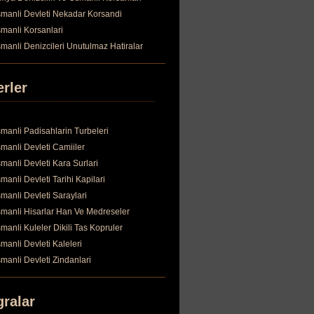
manli Devleti Nekadar Korsandi
manli Korsanlari
manli Denizcileri Unutulmaz Hatiralar
erler
manli Padisahlarin Turbeleri
manli Devleti Camiiler
manli Devleti Kara Surlari
manli Devleti Tarihi Kapilari
manli Devleti Saraylari
manli Hisarlar Han Ve Medreseler
manli Kuleler Dikili Tas Kopruler
manli Devleti Kaleleri
manli Devleti Zindanlari
gralar