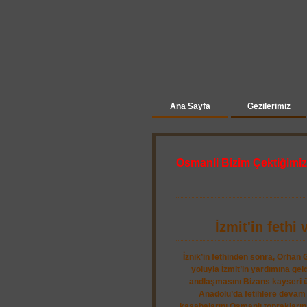
Ana Sayfa
Gezilerimiz
Osmanli Bizim Çektiğimiz
İzmit'in feth
İznik’in fethinden sonra, Orhan 
yoluyla İzmit’in yardımına gel
andlaşmasını Bizans kayseri üç
Anadolu’da fetihlere devam
kasabalarını Osmanlı toprakların