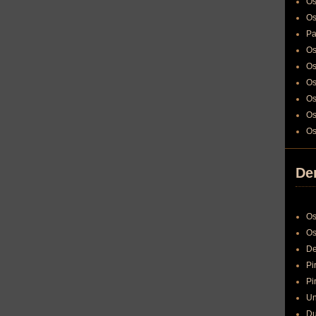
Os
Os
Pa
Os
Os
Os
Os
Os
Os
Den
Os
Os
De
Pi
Pi
Un
Du