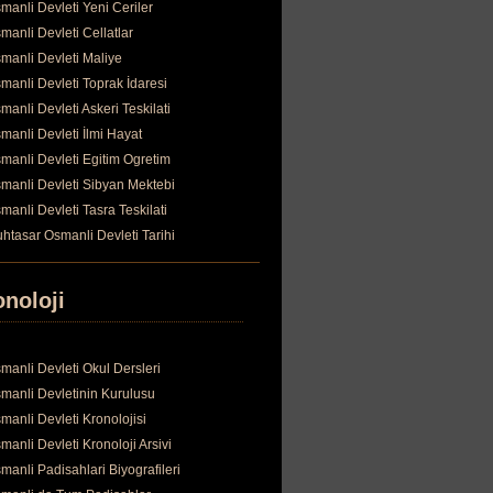
manli Devleti Yeni Ceriler
manli Devleti Cellatlar
manli Devleti Maliye
manli Devleti Toprak İdaresi
manli Devleti Askeri Teskilati
manli Devleti İlmi Hayat
manli Devleti Egitim Ogretim
manli Devleti Sibyan Mektebi
manli Devleti Tasra Teskilati
htasar Osmanli Devleti Tarihi
onoloji
manli Devleti Okul Dersleri
manli Devletinin Kurulusu
manli Devleti Kronolojisi
manli Devleti Kronoloji Arsivi
manli Padisahlari Biyografileri