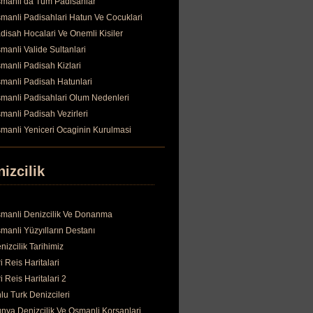
manli da Tum Padisahlar
manli Padisahlari Hatun Ve Cocuklari
disah Hocalari Ve Onemli Kisiler
manli Valide Sultanlari
manli Padisah Kizlari
manli Padisah Hatunlari
manli Padisahlari Olum Nedenleri
manli Padisah Vezirleri
manli Yeniceri Ocaginin Kurulmasi
izcilik
manli Denizcilik Ve Donanma
manli Yüzyılların Destanı
nizcilik Tarihimiz
ri Reis Haritalari
ri Reis Haritalari 2
lu Turk Denizcileri
nya Denizcilik Ve Osmanli Korsanlari