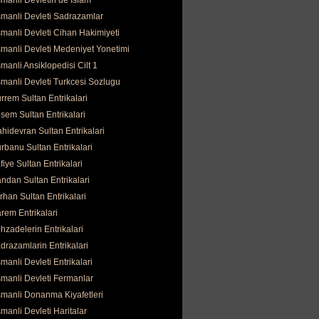
manli Devletin de İslam
manli Devleti Sadrazamlar
manli Devleti Cihan Hakimiyeti
manli Devleti Medeniyet Yonetimi
manli Ansiklopedisi Cilt 1
manli Devleti Turkcesi Sozlugu
rrem Sultan Entrikalari
sem Sultan Entrikalari
hidevran Sultan Entrikalari
rbanu Sultan Entrikalari
fiye Sultan Entrikalari
ndan Sultan Entrikalari
rhan Sultan Entrikalari
rem Entrikalari
hzadelerin Entrikalari
drazamlarin Entrikalari
manli Devleti Entrikalari
manli Devleti Fermanlar
manli Donanma Kiyafetleri
manli Devleti Haritalar