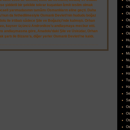
Os
ise şiddetli bir şekilde tekrar kuşatılan İzmit teslim olmak
Os
 Kocaeli yarımadasının tamâmı Osmanlıların eline geçti. Daha
Os
u’nun da fethedilmesiyle Osmanlı Devleti’nin hududu boğaz
Os
olu ile irtibatı sâdece Şile ve Boğaziçi’nde kalmıştı. Orhan
rması, kayser üçüncü Andronikos’u andlaşmaya mecbur etti.
Os
s andlaşmasına göre, Anadolu’daki Şile ve Üsküdar, Orhan
Os
 şartı ile Bizans’a, diğer yerler Osmanlı Devleti’ne kaldı.
Hu
Ko
Ma
Nu
Sa
Ha
Tu
Ha
Se
Sa
Os
Os
Os
Os