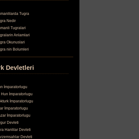
manlilarda Tugra
gra Nedir
manli Tugralari
gralarin Anlamlari
gra Okunuslari
gra nin Bolumleri
k Devletleri
n İmparatorlugu
 Hun İmparatorlugu
kturk İmparatorlugu
ar İmparatorlugu
zar İmparatorlugu
gur Devleti
ra Hanlilar Devleti
rzemsahlar Devleti