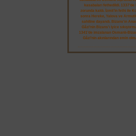
kasabaları fethedildi. 1337’de 
zorunda kaldı. İzmit’in fethi ile
sonra Hereke, Yalova ve Armutl
sahiline dayandı. Bizans’ın Anad
Gâzi’nin Bizans’ı iyice sıkıştı
1341’de imzalanan Osmanlı-Bizan
Gâzi’nin akınlarından emin olmak