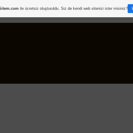
Sitem.com
ile ücretsiz oluşturuldu. Siz de kendi web sitenizi ister misiniz?